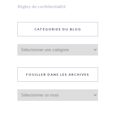
Règles de confidentialité
CATÉGORIES DU BLOG
Catégories
du
blog
FOUILLER DANS LES ARCHIVES
Fouiller
dans
les
archives