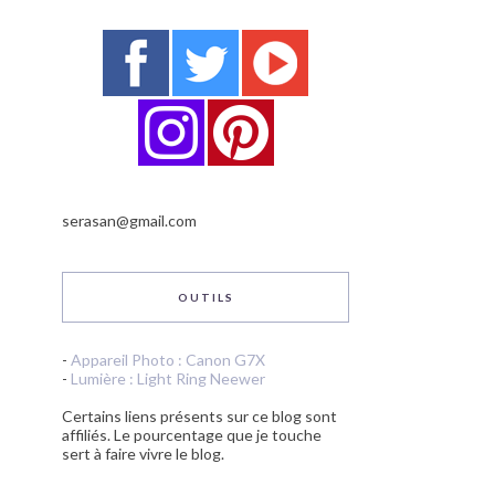
serasan@gmail.com
OUTILS
-
Appareil Photo : Canon G7X
-
Lumière : Light Ring Neewer
Certains liens présents sur ce blog sont
affiliés. Le pourcentage que je touche
sert à faire vivre le blog.