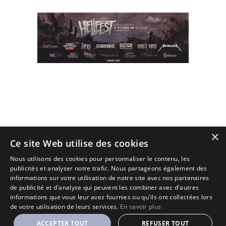
×
(C) 2010 - 2026 - All Rights Reserved.
Ce site Web utilise des cookies
Designé et Customisé par Seraf' sur une base de Solopine
Nous utilisons des cookies pour personnaliser le contenu, les
publicités et analyser notre trafic. Nous partageons également des
informations sur votre utilisation de notre site avec nos partenaires
de publicité et d'analyse qui peuvent les combiner avec d'autres
informations que vous leur avez fournies ou qu'ils ont collectées lors
de votre utilisation de leurs services.
En savoir plus
ACCEPTER TOUT
REFUSER TOUT