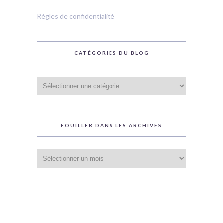
Règles de confidentialité
CATÉGORIES DU BLOG
Catégories
du
blog
FOUILLER DANS LES ARCHIVES
Fouiller
dans
les
archives