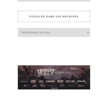
blog
FOUILLER DANS LES ARCHIVES
Fouiller
dans
les
archives