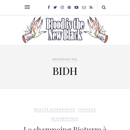
BROWSING TAG
BIDH
BEAUTÉ ALTERNATIVE
CHEVEUX
SCHAMPOINGS
Le shampoing Bioturm à