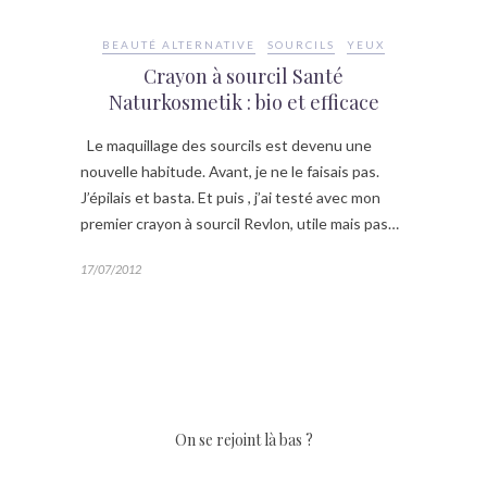
BEAUTÉ ALTERNATIVE
SOURCILS
YEUX
Crayon à sourcil Santé
Naturkosmetik : bio et efficace
Le maquillage des sourcils est devenu une
nouvelle habitude. Avant, je ne le faisais pas.
J’épilais et basta. Et puis , j’ai testé avec mon
premier crayon à sourcil Revlon, utile mais pas…
17/07/2012
On se rejoint là bas ?