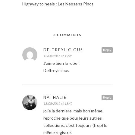
Highway to heels : Les Neosens Pinot
6 COMMENTS
DELTREYLICIOUS
Reply
13/08/2015 at 12:26
J’aime bien la robe !
Deltreylicious
NATHALIE
Reply
13/08/2015 at 13:42
jolie la derniere, mais bon même
reproche que pour leurs autres
collections, c’est toujours (trop) le
même registre.