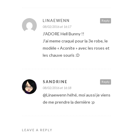
LINAEWENN
Reply
08/02/2016 at 16:17
J’ADORE Hell Bunny !!
J’ai meme craqué pour la 3e robe, le
modèle « Aconite » avec les roses et
les chauve souris :D
SANDRINE
Reply
08/02/2016 at 16:18
@Linaewenn héhé, moi aussi je viens
de me prendre la dernière :p
LEAVE A REPLY