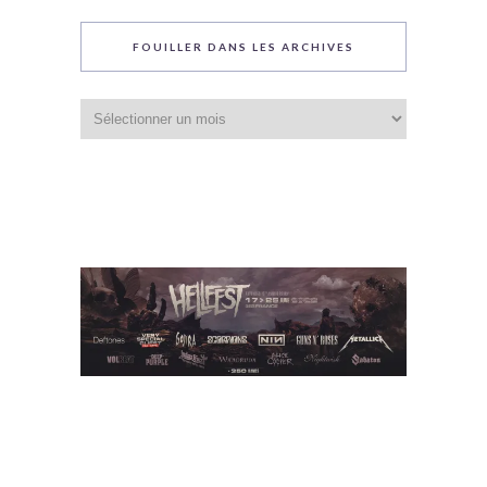
FOUILLER DANS LES ARCHIVES
Fouiller
dans
les
archives