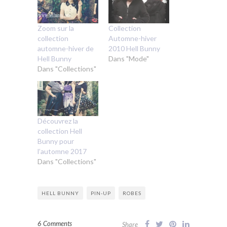
Zoom sur la
Collection
collection
Automne-hiver
automne-hiver de
2010 Hell Bunny
Hell Bunny
Dans "Mode"
Dans "Collections"
Découvrez la
collection Hell
Bunny pour
l’automne 2017
Dans "Collections"
HELL BUNNY
PIN-UP
ROBES
6 Comments
Share