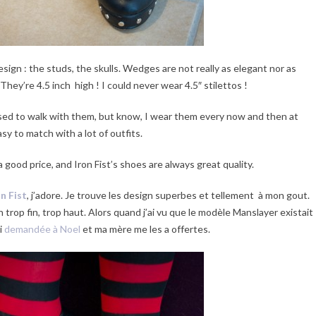
esign : the studs, the skulls. Wedges are not really as elegant nor as
They’re 4.5 inch high ! I could never wear 4.5″ stilettos !
t used to walk with them, but know, I wear them every now and then at
sy to match with a lot of outfits.
 good price, and Iron Fist’s shoes are always great quality.
on Fist
, j’adore. Je trouve les design superbes et tellement à mon gout.
on trop fin, trop haut. Alors quand j’ai vu que le modèle Manslayer existait
i
demandée à Noel
et ma mère me les a offertes.