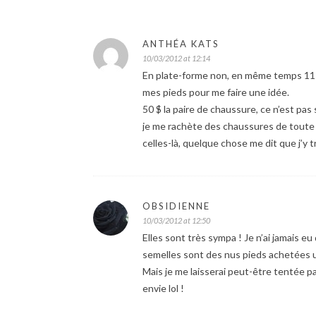
ANTHÉA KATS
10/03/2012 at 12:14
En plate-forme non, en même temps 11 cm 
mes pieds pour me faire une idée.
50 $ la paire de chaussure, ce n’est pas s
je me rachète des chaussures de toute faç
celles-là, quelque chose me dit que j’y
OBSIDIENNE
10/03/2012 at 12:50
Elles sont très sympa ! Je n’ai jamais e
semelles sont des nus pieds achetées un
Mais je me laisserai peut-être tentée p
envie lol !