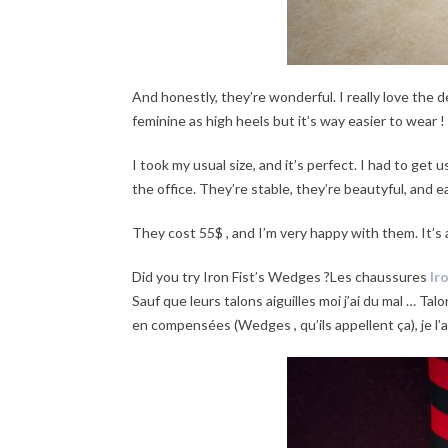
And honestly, they’re wonderful. I really love the d
feminine as high heels but it’s way easier to wear ! 
I took my usual size, and it’s perfect. I had to ge
the office. They’re stable, they’re beautyful, and ea
They cost 55$ , and I’m very happy with them. It’s a
Did you try Iron Fist’s Wedges ?Les chaussures
Ir
Sauf que leurs talons aiguilles moi j’ai du mal … Tal
en compensées (Wedges , qu’ils appellent ça), je l’a