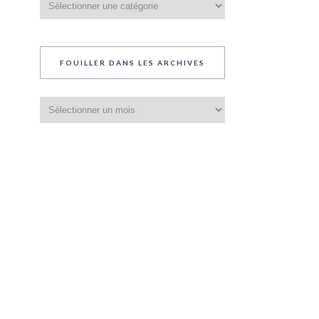
du
blog
FOUILLER DANS LES ARCHIVES
Fouiller
dans
les
archives