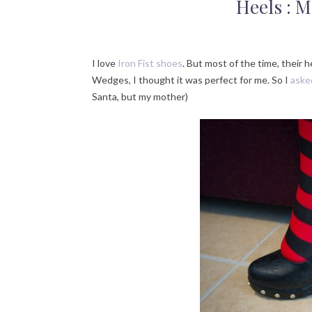
Heels : M
I love
Iron Fist shoes
. But most of the time, their
Wedges, I thought it was perfect for me. So I
aske
Santa, but my mother)