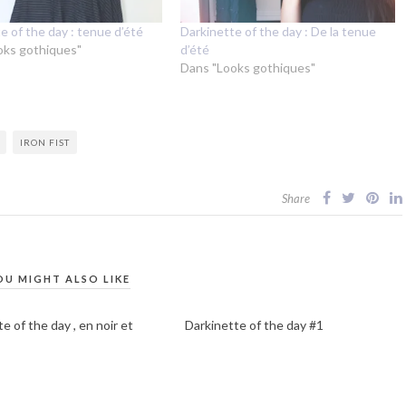
e of the day : tenue d’été
Darkinette of the day : De la tenue
oks gothiques"
d’été
Dans "Looks gothiques"
IRON FIST
Share
OU MIGHT ALSO LIKE
e of the day , en noir et
Darkinette of the day #1