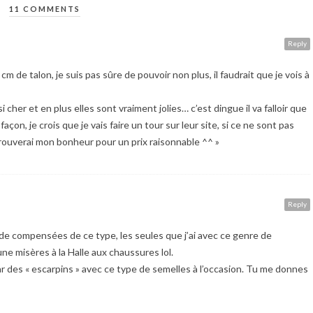
11 COMMENTS
Reply
de talon, je suis pas sûre de pouvoir non plus, il faudrait que je vois à
i cher et en plus elles sont vraiment jolies… c’est dingue il va falloir que
on, je crois que je vais faire un tour sur leur site, si ce ne sont pas
 trouverai mon bonheur pour un prix raisonnable ^^ »
Reply
u de compensées de ce type, les seules que j’ai avec ce genre de
e misères à la Halle aux chaussures lol.
ar des « escarpins » avec ce type de semelles à l’occasion. Tu me donnes