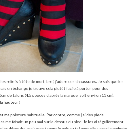
 les reliefs à tête de mort, bref, j’adore ces chaussures. Je sais que les
is en échange je trouve cela plutôt facile à porter, pour des
m de talons (4,5 pouces d’après la marque, soit environ 11 cm).
a hauteur !
est ma pointure habituelle. Par contre, comme j’ai des pieds
 me faisait un peu mal sur le dessus du pied. Je les ai régulièrement
r les détendre, mais maintenant je vais au taf avec elles sans le moindre