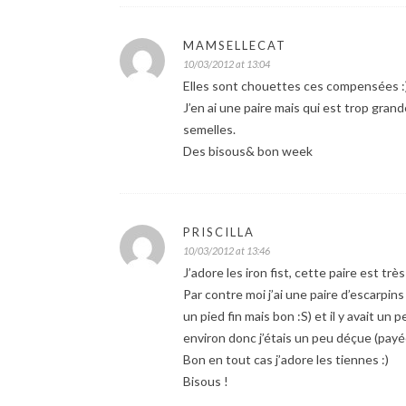
MAMSELLECAT
10/03/2012 at 13:04
Elles sont chouettes ces compensées :
J’en ai une paire mais qui est trop gran
semelles.
Des bisous& bon week
PRISCILLA
10/03/2012 at 13:46
J’adore les iron fist, cette paire est très 
Par contre moi j’ai une paire d’escarpin
un pied fin mais bon :S) et il y avait un
environ donc j’étais un peu déçue (payée
Bon en tout cas j’adore les tiennes :)
Bisous !