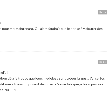
Reply
)
de pour moi maintenant. Ou alors faudrait que je pense à y ajouter des
Reply
jolie !
s (bon déjà je trouve que leurs modèless sont trèèès larges… J’ai certes
 petit noeud devant qui s’est décousu la 5 eme fois que je les ai portées
s 70€ ! :/)