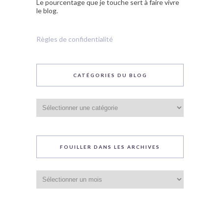
Le pourcentage que je touche sert à faire vivre
le blog.
Règles de confidentialité
CATÉGORIES DU BLOG
Catégories
du
blog
FOUILLER DANS LES ARCHIVES
Fouiller
dans
les
archives