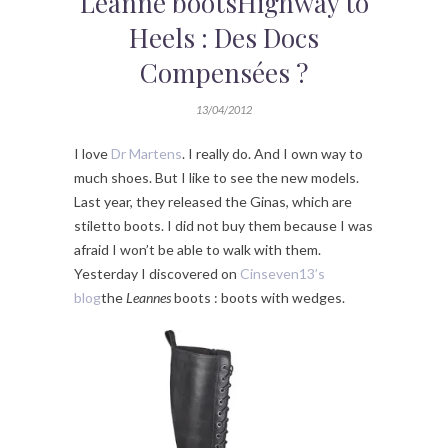
Leanne bootsHighway to
Heels : Des Docs
Compensées ?
13/04/2012
I love
Dr Martens
. I really do. And I own way to
much shoes. But I like to see the new models.
Last year, they released the Ginas, which are
stiletto boots. I did not buy them because I was
afraid I won’t be able to walk with them.
Yesterday I discovered on
Cinseven13’s
blog
the
Leannes
boots : boots with wedges.