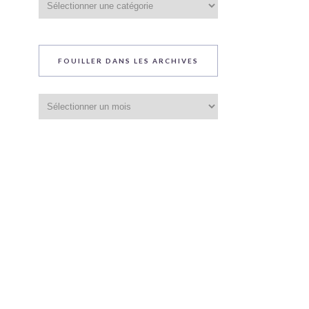
du
blog
FOUILLER DANS LES ARCHIVES
Fouiller
dans
les
archives