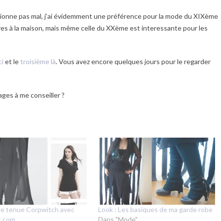
sionne pas mal, j’ai évidemment une préférence pour la mode du XIXème
 livres à la maison, mais même celle du XXème est interessante pour les
ci
et le
troisième là
. Vous avez encore quelques jours pour le regarder
ages à me conseiller ?
Une tenue Corpwitch avec
Look : Les basiques de ma garde robe
t.com
Dans "Mode"