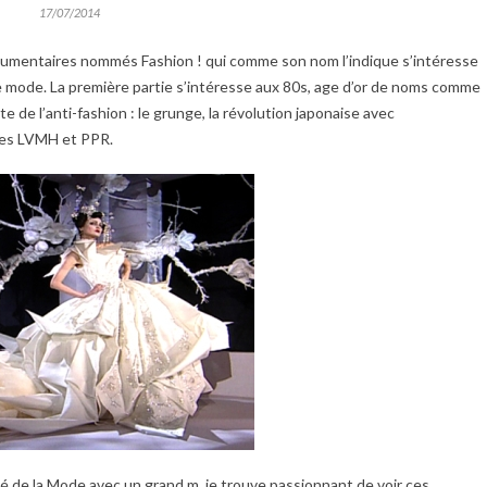
17/07/2014
ocumentaires nommés Fashion ! qui comme son nom l’indique s’intéresse
e mode. La première partie s’intéresse aux 80s, age d’or de noms comme
 de l’anti-fashion : le grunge, la révolution japonaise avec
res LVMH et PPR.
né de la Mode avec un grand m, je trouve passionnant de voir ces