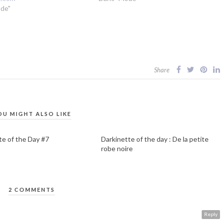
de"
Share
OU MIGHT ALSO LIKE
te of the Day #7
Darkinette of the day : De la petite
robe noire
2 COMMENTS
Reply