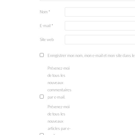
Nom
*
E-mail
*
Site web
Enregistrer mon nom, mon e-mail et mon site dans l
Prévenez-moi
de tous les
nouveaux
commentaires
par e-mail.
Prévenez-moi
de tous les
nouveaux
articles par e-