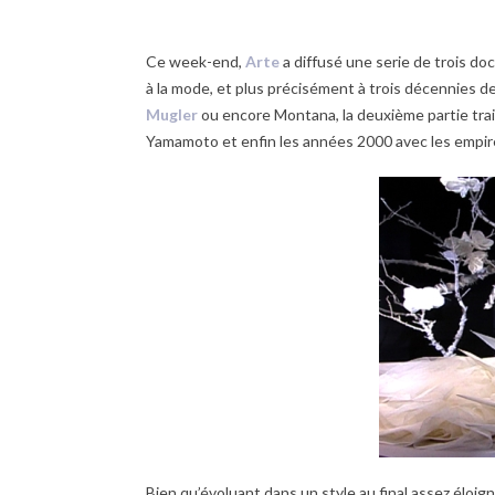
Ce week-end,
Arte
a diffusé une serie de trois d
à la mode, et plus précisément à trois décennies d
Mugler
ou encore Montana, la deuxième partie traite
Yamamoto et enfin les années 2000 avec les empi
Bien qu’évoluant dans un style au final assez éloig