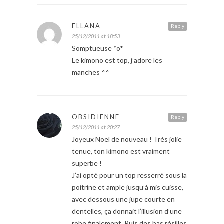
ELLANA
Reply
25/12/2011 at 18:53
Somptueuse *o*
Le kimono est top, j’adore les
manches ^^
OBSIDIENNE
Reply
25/12/2011 at 20:27
Joyeux Noël de nouveau ! Très jolie
tenue, ton kimono est vraiment
superbe !
J’ai opté pour un top resserré sous la
poitrine et ample jusqu’à mis cuisse,
avec dessous une jupe courte en
dentelles, ça donnait l’illusion d’une
robe finalement. Puis des bas résilles