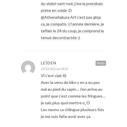
du violet-vert-noir, j’me la prendrais
ptete en solde :D
@AthenaSakura Arf c’est pas glop
ca, je compatis :( l’année dernière, je
taffais le 24 du coup, je comprend la
tenue decontractée ;)
LEÏDEN
Reply
25/12/2011 at 18:35
Vi c’est clair X)
Avec la venu de kiko y en a eu pas
mal au pied du sapin… J’en arrive au
point que c’est comme les fringues…
je sais plus quoi mettre o_O
Les neons ca chlingue plusieurs fois
je me suis faite avoir avec ça