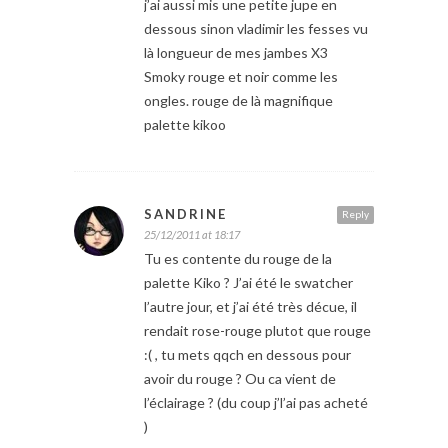
j’ai aussi mis une petite jupe en
dessous sinon vladimir les fesses vu
là longueur de mes jambes X3
Smoky rouge et noir comme les
ongles. rouge de là magnifique
palette kikoo
SANDRINE
Reply
25/12/2011 at 18:17
Tu es contente du rouge de la
palette Kiko ? J’ai été le swatcher
l’autre jour, et j’ai été très décue, il
rendait rose-rouge plutot que rouge
:( , tu mets qqch en dessous pour
avoir du rouge ? Ou ca vient de
l’éclairage ? (du coup j’l’ai pas acheté
)