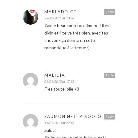
MARLADDICT
Reply
29/12/2011 at 10:56
J’aime beaucoup ton kimono ! il est
divin et il te va très bien. avec tes
cheveux ça donne un coté
romantique à la tenue :)
MALICIA
Reply
01/01/2012 at 17:15
T’es toute jolie <3
SAUMON NETTA SOOLO
Reply
15/02/2013 at 22:53
Salut !
J’adoore cette robe, je l’ai aussi !