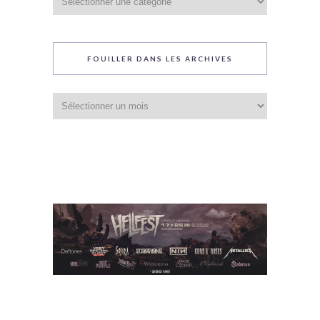
du
blog
FOUILLER DANS LES ARCHIVES
Fouiller
dans
les
archives