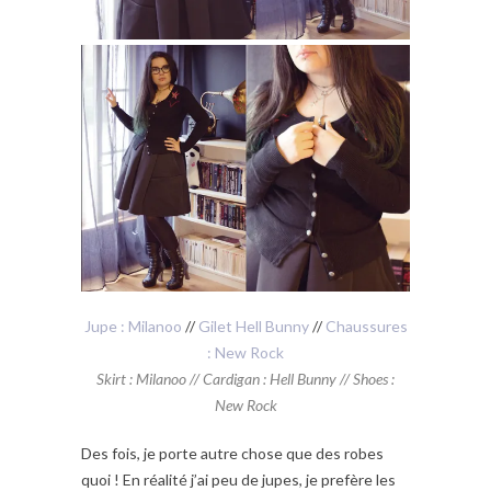
Jupe : Milanoo
//
Gilet Hell Bunny
//
Chaussures
: New Rock
Skirt : Milanoo
//
Cardigan : Hell Bunny
//
Shoes :
New Rock
Des fois, je porte autre chose que des robes
quoi ! En réalité j’ai peu de jupes, je prefère les