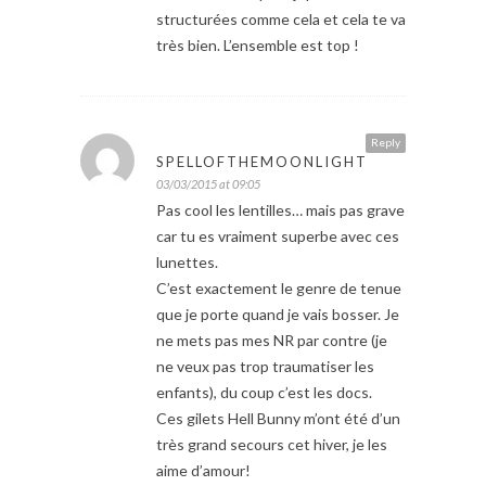
structurées comme cela et cela te va
très bien. L’ensemble est top !
Reply
SPELLOFTHEMOONLIGHT
03/03/2015 at 09:05
Pas cool les lentilles… mais pas grave
car tu es vraiment superbe avec ces
lunettes.
C’est exactement le genre de tenue
que je porte quand je vais bosser. Je
ne mets pas mes NR par contre (je
ne veux pas trop traumatiser les
enfants), du coup c’est les docs.
Ces gilets Hell Bunny m’ont été d’un
très grand secours cet hiver, je les
aime d’amour!