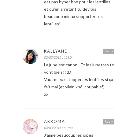
est pas hyper bon pour les lentilles
et qu’en arrêtant tu devrais
beaucoup mieux supporter tes
lentilles!
KALLYANE
Reply
02/03/2015 at 23:04
La jupe est canon ! Et les lunettes te
vont bien !! :D
Vaut mieux stopper les lentilles si ça
fait mal (et vilain khôl coupable!)
xx
AKROMA
Reply
03/03/2015 at 07:44
J’aime beaucoup les jupes