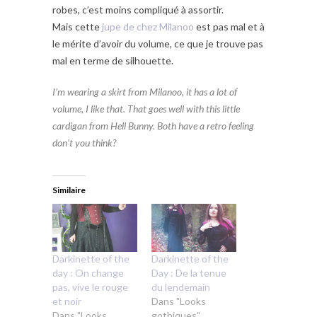
robes, c’est moins compliqué à assortir.
Mais cette
jupe de chez Milanoo
est pas mal et à
le mérite d’avoir du volume, ce que je trouve pas
mal en terme de silhouette.
I’m wearing
a skirt from Milanoo
, it has a lot of
volume, I like that. That goes well with this little
cardigan from Hell Bunny. Both have a retro feeling
don’t you think?
Similaire
Darkinette of the
Darkinette of the
day : On change
Day : De la tenue
pas, vive le rouge
du lendemain
et noir
Dans "Looks
Dans "Looks
gothiques"