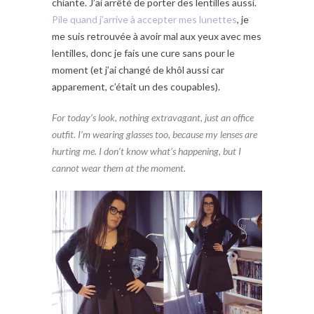
chiante. J’ai arrêté de porter des lentilles aussi.
Pile quand j’arrive à accepter mes lunettes
, je
me suis retrouvée à avoir mal aux yeux avec mes
lentilles, donc je fais une cure sans pour le
moment (et j’ai changé de khôl aussi car
apparement, c’était un des coupables).
For today’s look, nothing extravagant, just an office
outfit. I’m wearing glasses too, because my lenses are
hurting me. I don’t know what’s happening, but I
cannot wear them at the moment.