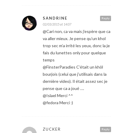
SANDRINE
Reply
02/03/2015 at 14:07
@Cari non, ca va mais j’espère que ca
va aller mieux. Je pense qu’un khol
trop sec m’a irrité les yeux, donc la je
fais du lunettes only pour quelque
temps
@FinsterParadies C’était un khôl
bourjois (celui que j’utilisais dans la
dernière video). Il était assez sec je
pense que ca a joué ….
@Islael Merci ^^
@fedora Merci :)
ZUCKER
Reply