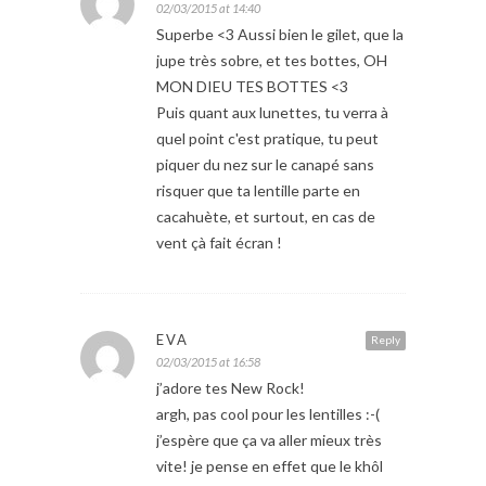
02/03/2015 at 14:40
Superbe <3 Aussi bien le gilet, que la
jupe très sobre, et tes bottes, OH
MON DIEU TES BOTTES <3
Puis quant aux lunettes, tu verra à
quel point c'est pratique, tu peut
piquer du nez sur le canapé sans
risquer que ta lentille parte en
cacahuète, et surtout, en cas de
vent çà fait écran !
EVA
Reply
02/03/2015 at 16:58
j’adore tes New Rock!
argh, pas cool pour les lentilles :-(
j’espère que ça va aller mieux très
vite! je pense en effet que le khôl