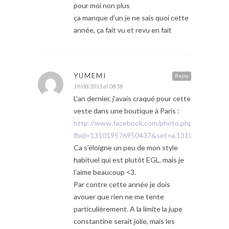
pour moi non plus
ça manque d’un je ne sais quoi cette
année, ça fait vu et revu en fait
YUMEMI
Reply
19/08/2011 at 08:58
L’an dernier, j’avais craqué pour cette
veste dans une boutique à Paris :
http://www.facebook.com/photo.php?
fbid=131019576950437&set=a.1310190469504
Ca s’éloigne un peu de mon style
habituel qui est plutôt EGL, mais je
l’aime beaucoup <3.
Par contre cette année je dois
avouer que rien ne me tente
particulièrement. A la limite la jupe
constantine serait jolie, mais les