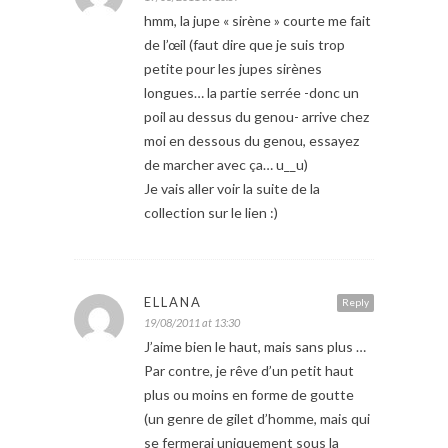
hmm, la jupe « sirène » courte me fait
de l’œil (faut dire que je suis trop
petite pour les jupes sirènes
longues… la partie serrée -donc un
poil au dessus du genou- arrive chez
moi en dessous du genou, essayez
de marcher avec ça… u__u)
Je vais aller voir la suite de la
collection sur le lien :)
ELLANA
Reply
19/08/2011 at 13:30
J’aime bien le haut, mais sans plus …
Par contre, je rêve d’un petit haut
plus ou moins en forme de goutte
(un genre de gilet d’homme, mais qui
se fermerai uniquement sous la