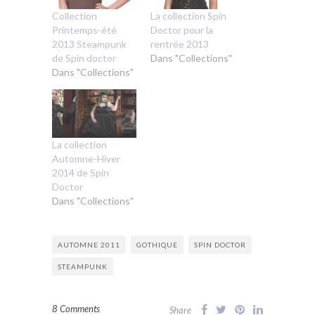
Collection
La collection Spin
Printemps-été
Doctor pour la
2013 Steampunk
rentrée 2013
de Spin doctor
Dans "Collections"
Dans "Collections"
La collection
Automne-Hiver
2014 de Spin
Doctor
Dans "Collections"
AUTOMNE 2011
GOTHIQUE
SPIN DOCTOR
STEAMPUNK
8 Comments
Share