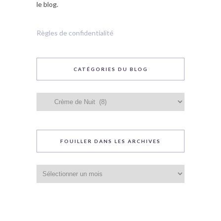
le blog.
Règles de confidentialité
CATÉGORIES DU BLOG
Catégories
du
blog
FOUILLER DANS LES ARCHIVES
Fouiller
dans
les
archives