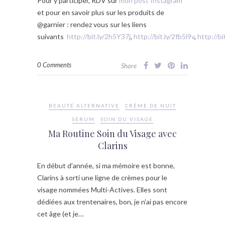
Pour y participer, RDV sur
mon post Instagram
et pour en savoir plus sur les produits de
@garnier : rendez vous sur les liens
suivants
http://bit.ly/2h5Y37j
,
http://bit.ly/2fb5l9v
,
http://b
0 Comments
Share
BEAUTÉ ALTERNATIVE
CRÈME DE NUIT
SERUM
SOIN DU VISAGE
Ma Routine Soin du Visage avec
Clarins
En début d’année, si ma mémoire est bonne,
Clarins à sorti une ligne de crèmes pour le
visage nommées Multi-Actives. Elles sont
dédiées aux trentenaires, bon, je n’ai pas encore
cet âge (et je…