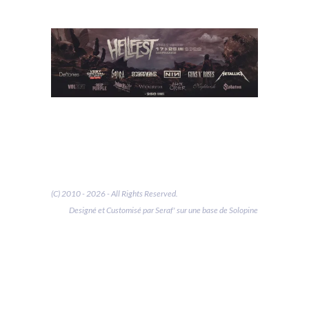
(C) 2010 - 2026 - All Rights Reserved.
Designé et Customisé par Seraf' sur une base de Solopine