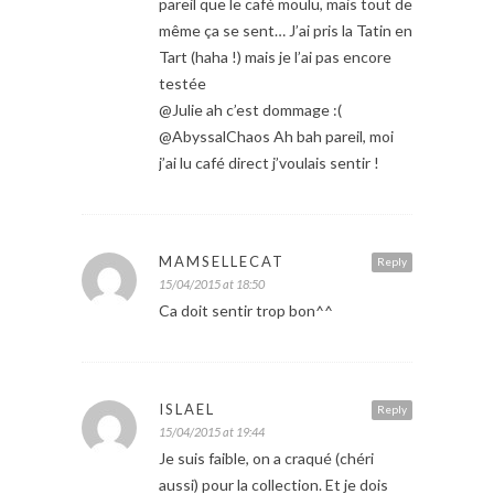
pareil que le café moulu, mais tout de
même ça se sent… J’ai pris la Tatin en
Tart (haha !) mais je l’ai pas encore
testée
@Julie ah c’est dommage :(
@AbyssalChaos Ah bah pareil, moi
j’ai lu café direct j’voulais sentir !
MAMSELLECAT
Reply
15/04/2015 at 18:50
Ca doit sentir trop bon^^
ISLAEL
Reply
15/04/2015 at 19:44
Je suis faible, on a craqué (chéri
aussi) pour la collection. Et je dois