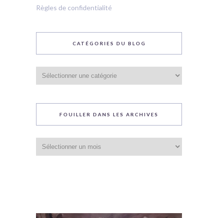
Règles de confidentialité
CATÉGORIES DU BLOG
Catégories
du
blog
FOUILLER DANS LES ARCHIVES
Fouiller
dans
les
archives