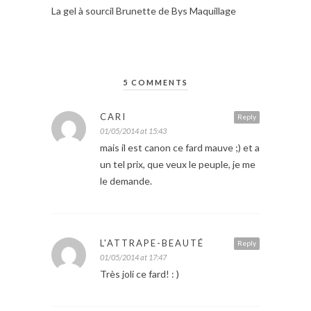
La gel à sourcil Brunette de Bys Maquillage
5 COMMENTS
CARI
Reply
01/05/2014 at 15:43
mais il est canon ce fard mauve ;) et a
un tel prix, que veux le peuple, je me
le demande.
L'ATTRAPE-BEAUTÉ
Reply
01/05/2014 at 17:47
Très joli ce fard! : )