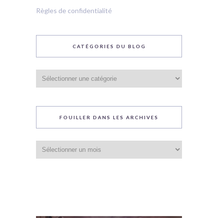
Règles de confidentialité
CATÉGORIES DU BLOG
Catégories
du
blog
FOUILLER DANS LES ARCHIVES
Fouiller
dans
les
archives