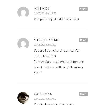
MNÉMOS
Reply
01/05/2014 at 18:50
J’en pense qu’il est très beau :)
MISS_FLAMME
Reply
01/05/2014 at 19:09
J’adore ! J’en cherche un car j’ai
perdu le mien :(
Et je voulais pas payer une fortune
Merci pour ton article qui tombe à
pic ^^
JO3JEANS
Reply
03/05/2014 at 17:02
J’adore ton code promo bien