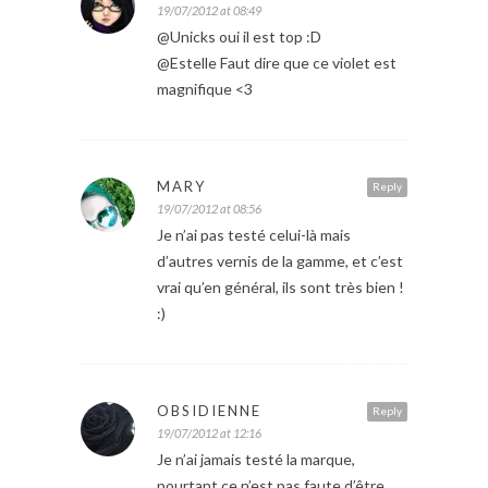
19/07/2012 at 08:49
@Unicks oui il est top :D
@Estelle Faut dire que ce violet est
magnifique <3
MARY
Reply
19/07/2012 at 08:56
Je n’ai pas testé celui-là mais
d’autres vernis de la gamme, et c’est
vrai qu’en général, ils sont très bien !
:)
OBSIDIENNE
Reply
19/07/2012 at 12:16
Je n’ai jamais testé la marque,
pourtant ce n’est pas faute d’être