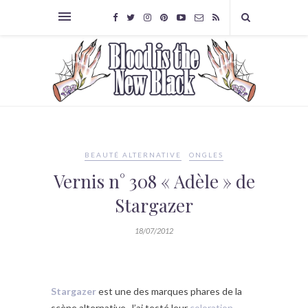
BEAUTÉ ALTERNATIVE
ONGLES
Vernis n° 308 « Adèle » de
Stargazer
18/07/2012
Stargazer
est une des marques phares de la
scène alternative. J’ai testé leur
coloration