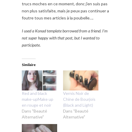
trucs moches en ce moment, donc j’en suis pas
non plus satisfaite, mais je peux pas continuer a
foutre tous mes articles à la poubelle….
I used a Konad template borrowed from a friend. I’m
not super happy with that post, but I wanted to
participate.
Similaire
Red and black
Vernis Noir de
make-upMake up
Chine de Bourjois
en rouge et noir
(Black and Light)
Dans "Beauté
Dans "Beauté
Alternative"
Alternative"