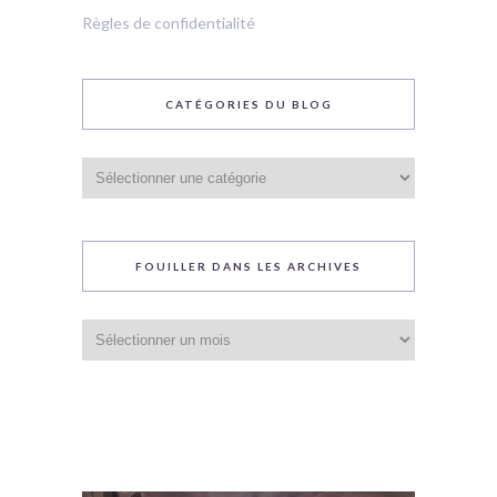
Règles de confidentialité
CATÉGORIES DU BLOG
Catégories
du
blog
FOUILLER DANS LES ARCHIVES
Fouiller
dans
les
archives