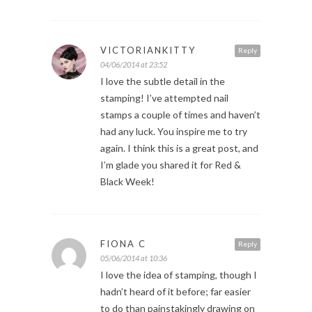
VICTORIANKITTY
Reply
04/06/2014 at 23:52
I love the subtle detail in the
stamping! I’ve attempted nail
stamps a couple of times and haven’t
had any luck. You inspire me to try
again. I think this is a great post, and
I’m glade you shared it for Red &
Black Week!
FIONA C
Reply
05/06/2014 at 10:36
I love the idea of stamping, though I
hadn’t heard of it before; far easier
to do than painstakingly drawing on