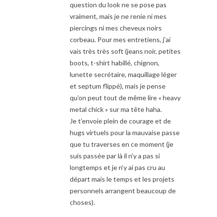
question du look ne se pose pas
vraiment, mais je ne renie ni mes
piercings ni mes cheveux noirs
corbeau. Pour mes entretiens, j’ai
vais très très soft (jeans noir, petites
boots, t-shirt habillé, chignon,
lunette secrétaire, maquillage léger
et septum flippé), mais je pense
qu’on peut tout de même lire « heavy
metal chick » sur ma tête haha.
Je t’envoie plein de courage et de
hugs virtuels pour la mauvaise passe
que tu traverses en ce moment (je
suis passée par là il n’y a pas si
longtemps et je n’y ai pas cru au
départ mais le temps et les projets
personnels arrangent beaucoup de
choses).