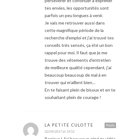
persévérer et continuer à exprimer
tes envies, les opportunités sont
parfois un peu longues à venir.
Je vais me retrouver aussi dans
cette magnifique période de la
recherche d’emploi et j’ai trouvé tes
conseils très sensés, ça été un bon
rappel pour moi. Il faut que je me
trouve des vêtements d’entretien
de meilleure qualité cependant, j’ai
beaucoup beaucoup de mal à en
trouver qui m’aillent bien…
En te faisant plein de bisoux et en te
souhaitant plein de courage !
LA PETITE CULOTTE
Reply
02/09/2017 at 19:52
Bonjour ! J’ai beaucoup aimé ta vidéo