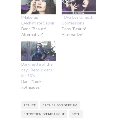
[Make-up]
[TAG Les Ungoth
L’Alchimiste Saphir
Confessions
Dans "Beauté
Dans "Beauté
Alternative"
Alternative"
Darkinette of the
day : Retour dans
les 80’s
Dans "Looks
gothiques"
ASTUCE
CACHER SON SEPTUM
ENTRETIEN D'EMBAUCHE
GOTH