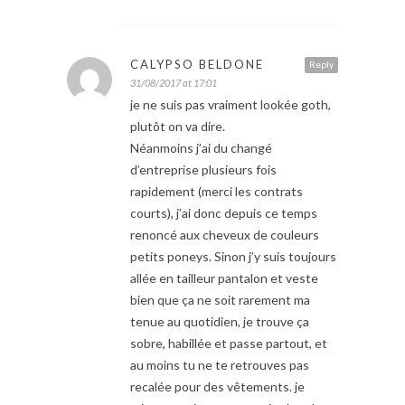
CALYPSO BELDONE
Reply
31/08/2017 at 17:01
je ne suis pas vraiment lookée goth,
plutôt on va dire.
Néanmoins j’ai du changé
d’entreprise plusieurs fois
rapidement (merci les contrats
courts), j’ai donc depuis ce temps
renoncé aux cheveux de couleurs
petits poneys. Sinon j’y suis toujours
allée en tailleur pantalon et veste
bien que ça ne soit rarement ma
tenue au quotidien, je trouve ça
sobre, habillée et passe partout, et
au moins tu ne te retrouves pas
recalée pour des vêtements. je