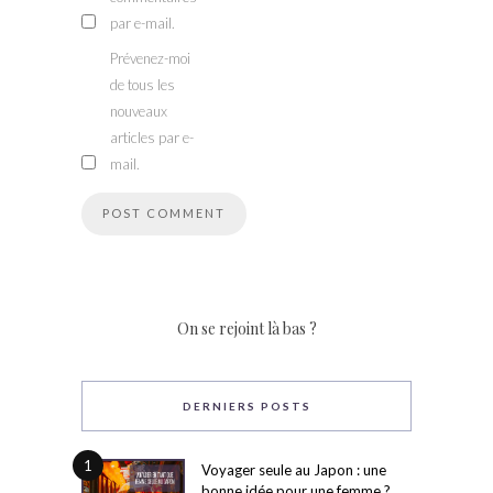
par e-mail.
Prévenez-moi
de tous les
nouveaux
articles par e-
mail.
On se rejoint là bas ?
DERNIERS POSTS
1
Voyager seule au Japon : une
bonne idée pour une femme ?