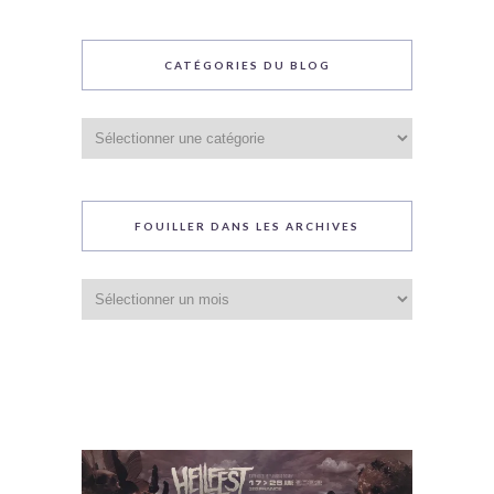
CATÉGORIES DU BLOG
Catégories
du
blog
FOUILLER DANS LES ARCHIVES
Fouiller
dans
les
archives