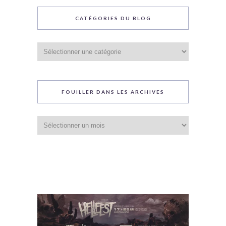
CATÉGORIES DU BLOG
Catégories
du
blog
FOUILLER DANS LES ARCHIVES
Fouiller
dans
les
archives