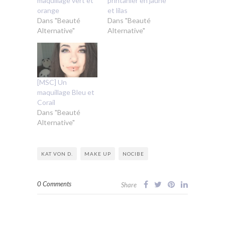
maquillage vert et
printanier en jaune
orange
et lilas
Dans "Beauté
Dans "Beauté
Alternative"
Alternative"
[MSC] Un
maquillage Bleu et
Corail
Dans "Beauté
Alternative"
KAT VON D.
MAKE UP
NOCIBE
0 Comments
Share