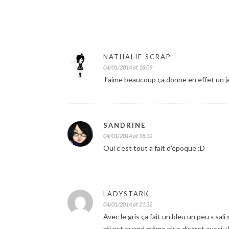
NATHALIE SCRAP
04/01/2014 at 18:09
J’aime beaucoup ça donne en effet un je
SANDRINE
04/01/2014 at 18:32
Oui c’est tout a fait d’époque :D
LADYSTARK
04/01/2014 at 21:32
Avec le gris ça fait un bleu un peu « sal
ràl est quand même plus discret aussi. :