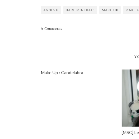
AGNES B
BARE MINERALS
MAKE UP
MAKE U
5 Comments
Y
Make Up : Candelabra
[MSC] Le