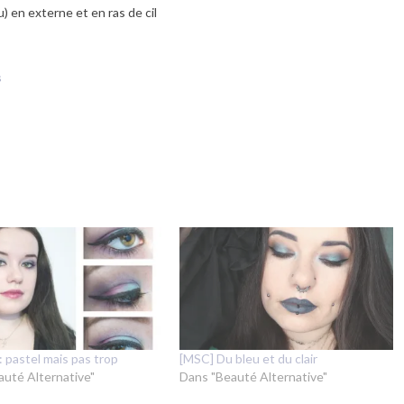
) en externe et en ras de cil
s
 pastel mais pas trop
[MSC] Du bleu et du clair
auté Alternative"
Dans "Beauté Alternative"