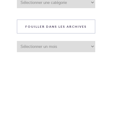
du
blog
FOUILLER DANS LES ARCHIVES
Fouiller
dans
les
archives