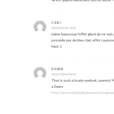
CARI
06/01/2014 at 14:01
j’aime beaucoup l’effet glacé (je ne suis
possède pas de bleu clair, effet cyanose
haut :)
DAWN
11/01/2014 at 00:14
That is such a lovely eyelook, sweety! 
x Dawn
http://www.wickedlypleasant.wordpre