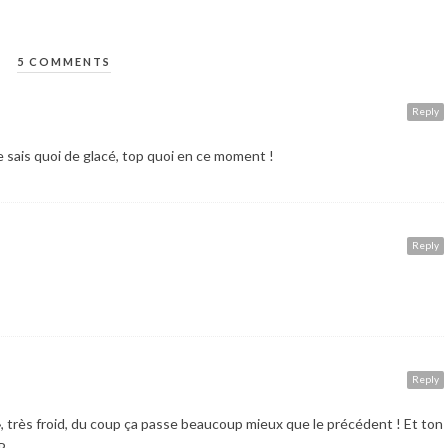
5 COMMENTS
Reply
 sais quoi de glacé, top quoi en ce moment !
Reply
Reply
i », très froid, du coup ça passe beaucoup mieux que le précédent ! Et ton
P