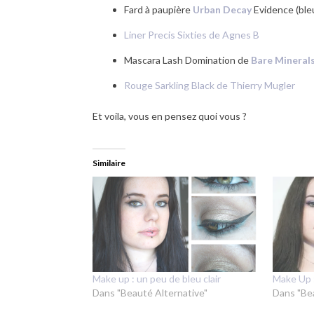
Fard à paupière
Urban Decay
Evidence (bleu
Liner Precis Sixties de Agnes B
Mascara Lash Domination de
Bare Mineral
Rouge Sarkling Black de Thierry Mugler
Et voila, vous en pensez quoi vous ?
Similaire
Make up : un peu de bleu clair
Make Up :
Dans "Beauté Alternative"
Dans "Be