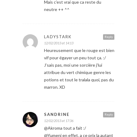
Mais c’est vrai que ca reste du
neutre ++ ^^
LADYSTARK
Reply
12/02/2013 at 14:13
Heureusement que le rouge est bien
vif pour égayer un peu tout ça. :/
J’sais pas, moi une sorcière j’lui
attribue du vert chimique genre les
potions et tout le tralala quoi, pas du
marron. XD
SANDRINE
Reply
12/02/2013 at 17:36
@Akroma tout a fait :/
@Yumeni en effet, a ce prix la autant