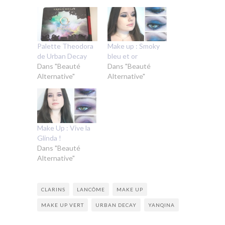
Palette Theodora
Make up : Smoky
de Urban Decay
bleu et or
Dans "Beauté
Dans "Beauté
Alternative"
Alternative"
Make Up : Vive la
Glinda !
Dans "Beauté
Alternative"
CLARINS
LANCÔME
MAKE UP
MAKE UP VERT
URBAN DECAY
YANQINA