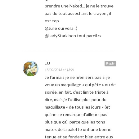
prendre une Naked… je ne le trouve
pas du tout assechant le crayon , il
est top.
@Julie oui voila :(
@LadyStark ben tout pareil :x
LU
Reply
15/02/2013 at 13:21
Je l’ai mais je ne m’en sers pas si je
veux un maquillage « qui pète » ou de
soirée, en fait, c’est limite triste à
dire, mais je l’utilise plus pour du
maquillage « de tous les jours » (et
qui ne se remarque d’ailleurs pas
plus que ça), parce que les tons
mates de la palette ont une bonne
tenue et se fondent bien entre eux