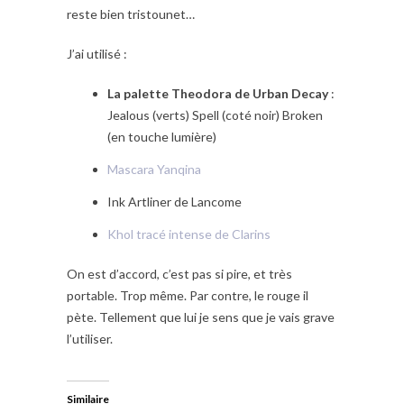
reste bien tristounet…
J’ai utilisé :
La palette Theodora de Urban Decay
:
Jealous (verts) Spell (coté noir) Broken
(en touche lumière)
Mascara Yanqina
Ink Artliner de Lancome
Khol tracé intense de Clarins
On est d’accord, c’est pas si pire, et très
portable. Trop même. Par contre, le rouge il
pète. Tellement que lui je sens que je vais grave
l’utiliser.
Similaire