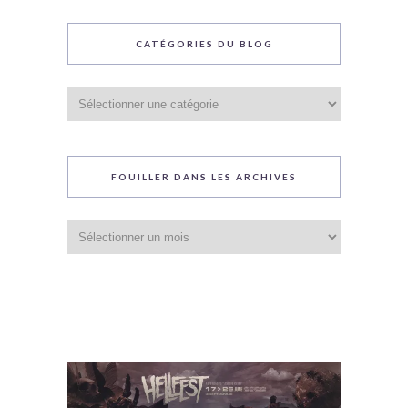
CATÉGORIES DU BLOG
Catégories
du
blog
FOUILLER DANS LES ARCHIVES
Fouiller
dans
les
archives