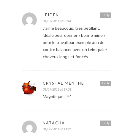
LEÏDEN
Reply
31/07/2011 at 03:44
J’aime beaucoup, très pétillant,
idéale pour donner « bonne mine »
pour le travail par exemple afin de
contre balancer avec un teint pale/
cheveux longs et foncés
CRYSTAL MENTHE
Reply
31/07/2011 at 19:01
Magnifique ! ^^
NATACHA
Reply
01/08/2011 at 11:26