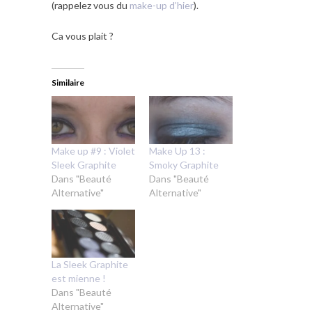
(rappelez vous du
make-up d’hier
).
Ca vous plait ?
Similaire
Make up #9 : Violet
Make Up 13 :
Sleek Graphite
Smoky Graphite
Dans "Beauté
Dans "Beauté
Alternative"
Alternative"
La Sleek Graphite
est mienne !
Dans "Beauté
Alternative"