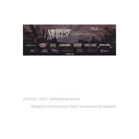
(C) 2010 - 2026 - All Rights Reserved.
Designé et Customisé par Seraf' sur une base de Solopine