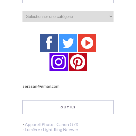
Catégories
serasan@gmail.com
OUTILS
-
Appareil Photo : Canon G7X
-
Lumière : Light Ring Neewer