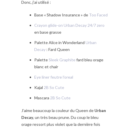
Donc, j’ai utilisé :
Base « Shadow Insurance » de
Too Faced
Crayon glide-on Urban Decay 24/7 zero
en base grasse
Palette Alice in Wonderland
Urban
Decay
: Fard Queen
Palette
Sleek Graphite
fard bleu orage
blanc et chair
Eye liner feutre l’oreal
Kajal
2B So Cute
Mascara
2B So Cute
J’aime beaucoup la couleur du Queen de
Urban
Decay
, un très beau prune. Du coup le bleu
orage ressort plus violet que la dernière fois