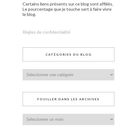
Certains liens présents sur ce blog sont affiliés.
Le pourcentage que je touche sert à faire vivre
le blog.
Règles de confidentialité
CATÉGORIES DU BLOG
Catégories
du
blog
FOUILLER DANS LES ARCHIVES
Fouiller
dans
les
archives