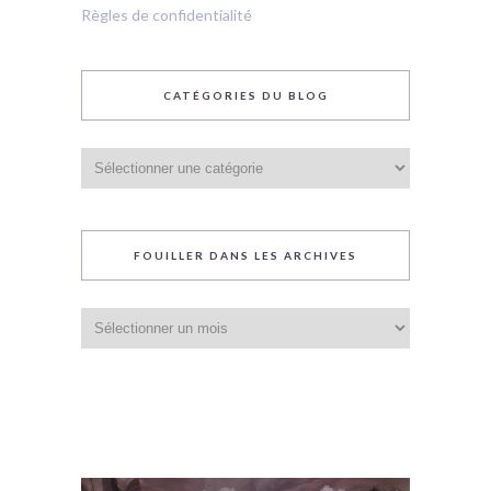
Règles de confidentialité
CATÉGORIES DU BLOG
Catégories
du
blog
FOUILLER DANS LES ARCHIVES
Fouiller
dans
les
archives