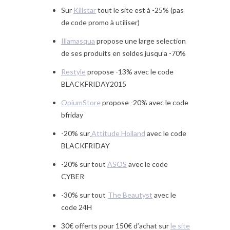
Sur
Killstar
tout le site est à -25% (pas
de code promo à utiliser)
Illamasqua
propose une large selection
de ses produits en soldes jusqu’a -70%
Restyle
propose -13% avec le code
BLACKFRIDAY2015
OpiumStore
propose -20% avec le code
bfriday
-20% sur
Attitude Holland
avec le code
BLACKFRIDAY
-20% sur tout
ASOS
avec le code
CYBER
-30% sur tout
The Beautyst
avec le
code 24H
30€ offerts pour 150€ d’achat sur
le site