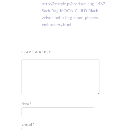
http://restyle.pl/product-eng-1467-
Sack-Bag-MOON-CHILD-Black-
velvet-hobo-bag-moon-phases-
embroidery.html
LEAVE A REPLY
Nom
*
E-mail
*