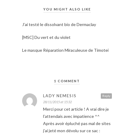
YOU MIGHT ALSO LIKE
J’ai testé le dissolvant bio de Dermaclay
[MSC] Du vert et du violet
Le masque Réparation Miraculeuse de Timotei
1 COMMENT
LADY NEMESIS
Reply
28/11/2015 at 15:32
Merci pour cet article ! A vrai dire je
l’attendais avec impatience ^^
Après avoir épluché pas mal de sites
j’ai jeté mon dévolu sur ce sac :