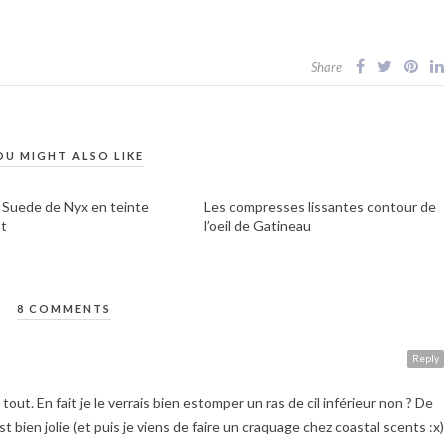
Share
OU MIGHT ALSO LIKE
d Suede de Nyx en teinte
Les compresses lissantes contour de
t
l’oeil de Gatineau
8 COMMENTS
Reply
u tout. En fait je le verrais bien estomper un ras de cil inférieur non ? De
 bien jolie (et puis je viens de faire un craquage chez coastal scents :x)