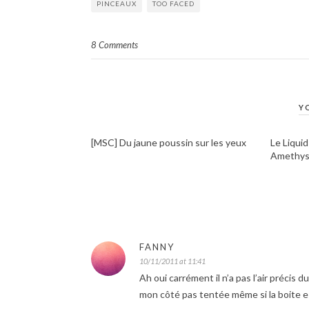
PINCEAUX
TOO FACED
8 Comments
Y
[MSC] Du jaune poussin sur les yeux
Le Liqui
Amethys
FANNY
10/11/2011 at 11:41
Ah oui carrément il n’a pas l’air précis d
mon côté pas tentée même si la boite est