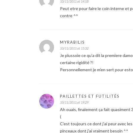
10/11/2011 at 14:18
Peut etre pour faire le coin interne et pe
contre ^^
MYRABILIS
10/11/2011 at 15:32
Je plussoie ce qu’a dit la premiere damoi
certaine rigidité ?!
Personnellement je m’en sert pour esto
PAILLETTES ET FUTILITÉS
10/11/2011 at 19:29
Ah ouais, finalement ça fait quasiment 3
(
C’est toujours ce dont j’ai peur avec les
pinceaux dont j’ai vraiment besoin ^^