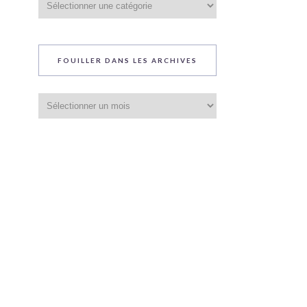
du
blog
FOUILLER DANS LES ARCHIVES
Fouiller
dans
les
archives