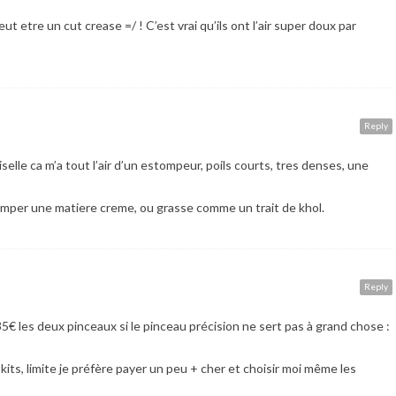
ut etre un cut crease =/ ! C’est vrai qu’ils ont l’air super doux par
Reply
selle ca m’a tout l’air d’un estompeur, poils courts, tres denses, une
mper une matiere creme, ou grasse comme un trait de khol.
Reply
5€ les deux pinceaux si le pinceau précision ne sert pas à grand chose :
 kits, limite je préfère payer un peu + cher et choisir moi même les