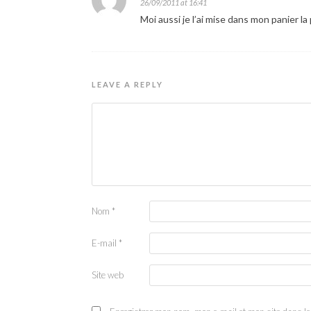
26/09/2011 at 16:41
Moi aussi je l’ai mise dans mon panier l
LEAVE A REPLY
Nom
*
E-mail
*
Site web