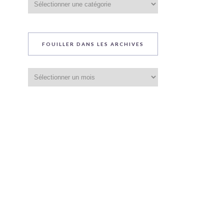
du
blog
FOUILLER DANS LES ARCHIVES
Fouiller
dans
les
archives