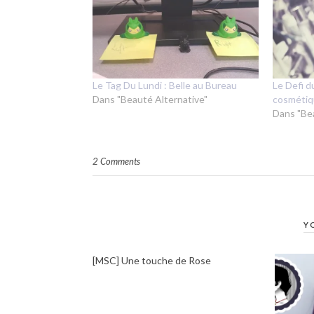
Le Tag Du Lundi : Belle au Bureau
Le Defi d
Dans "Beauté Alternative"
cosméti
Dans "Be
2 Comments
Y
[MSC] Une touche de Rose