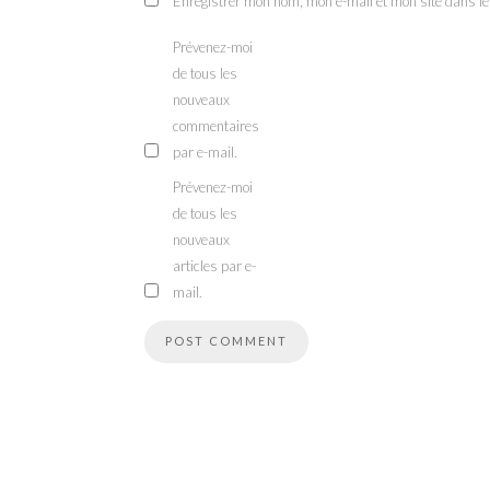
Enregistrer mon nom, mon e-mail et mon site dans l
Prévenez-moi
de tous les
nouveaux
commentaires
par e-mail.
Prévenez-moi
de tous les
nouveaux
articles par e-
mail.