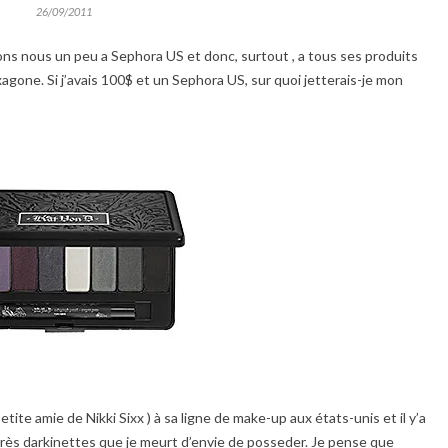
26/09/2011
ns nous un peu a Sephora US et donc, surtout , a tous ses produits
agone. Si j’avais 100$ et un Sephora US, sur quoi jetterais-je mon
etite amie de Nikki Sixx ) à sa ligne de make-up aux états-unis et il y’a
très darkinettes que je meurt d’envie de posseder. Je pense que