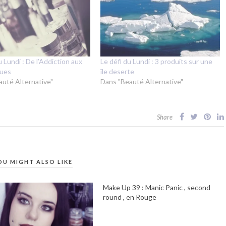
u Lundi : De l’Addiction aux
Le défi du Lundi : 3 produits sur une
ques
île deserte
auté Alternative"
Dans "Beauté Alternative"
Share
OU MIGHT ALSO LIKE
Make Up 39 : Manic Panic , second
round , en Rouge