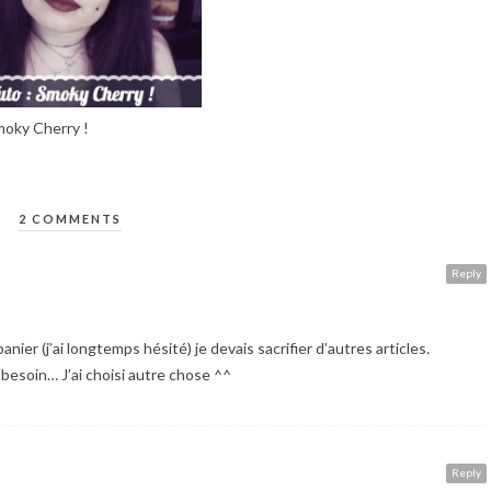
moky Cherry !
2 COMMENTS
Reply
anier (j’ai longtemps hésité) je devais sacrifier d’autres articles.
 besoin… J’ai choisi autre chose ^^
Reply