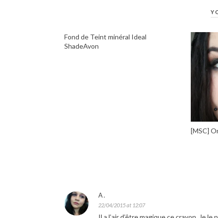
Y
Fond de Teint minéral Ideal
ShadeAvon
[MSC] Or
A.
22/04/2015 at 12:07
Il a l’air d’être magique ce crayon. Je le 