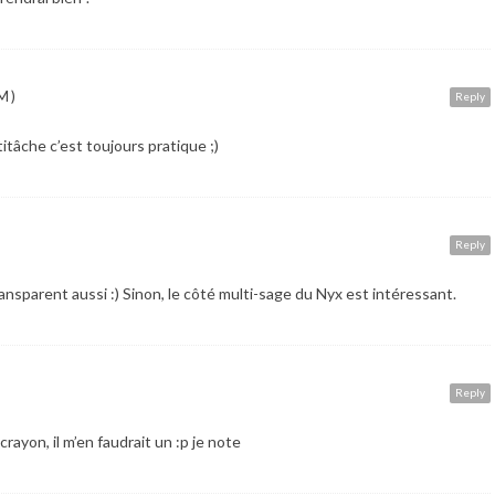
M)
Reply
titâche c’est toujours pratique ;)
Reply
 transparent aussi :) Sinon, le côté multi-sage du Nyx est intéressant.
Reply
ayon, il m’en faudrait un :p je note