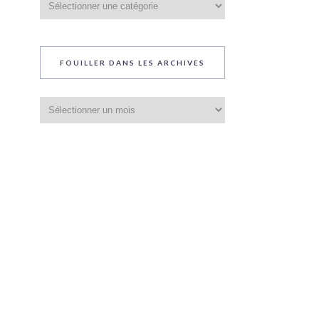
du
blog
FOUILLER DANS LES ARCHIVES
Fouiller
dans
les
archives