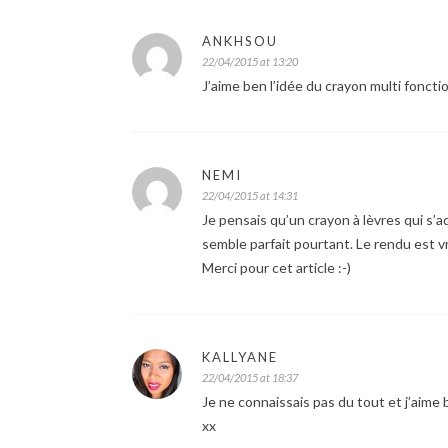
ANKHSOU
22/04/2015 at 13:20
J’aime ben l’idée du crayon multi fonctio
NEMI
22/04/2015 at 14:31
Je pensais qu’un crayon à lèvres qui s’ad
semble parfait pourtant. Le rendu est vr
Merci pour cet article :-)
KALLYANE
22/04/2015 at 18:37
Je ne connaissais pas du tout et j’aime b
xx