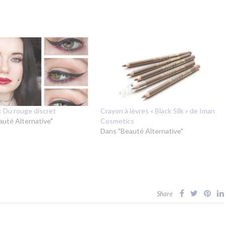
: Du rouge discret
Crayon à lèvres « Black Silk » de Iman
auté Alternative"
Cosmetics
Dans "Beauté Alternative"
Share