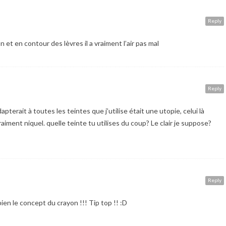
Reply
n et en contour des lèvres il a vraiment l’air pas mal
Reply
apterait à toutes les teintes que j’utilise était une utopie, celui là
aiment niquel. quelle teinte tu utilises du coup? Le clair je suppose?
Reply
ien le concept du crayon !!! Tip top !! :D