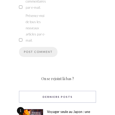
commentaires
par e-mail.
Prévenez-moi
de tous les
nouveaux
articles par e-
mail.
On se rejoint là bas ?
DERNIERS POSTS
1
Voyager seule au Japon : une