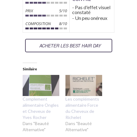
- Pas d'effet visuel
PRIX
5/10
constaté
- Un peu onéreux
COMPOSITION
8/10
ACHETER LES BEST HAIR DAY
Similaire
Complement
Les compléments
alimentaire Ongles
alimentaire Force
et Cheveux de
du Cheveux de
Yves Rocher
Richelet
Dans "Beauté
Dans "Beauté
Alternative"
Alternative"