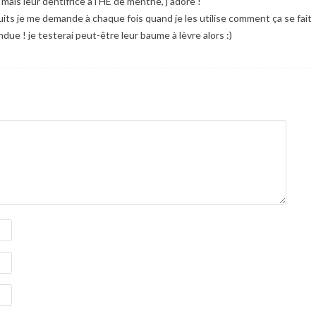
 mais leur dentifrice à l’HE de menthe, j’adore !
duits je me demande à chaque fois quand je les utilise comment ça se fait
ue ! je testerai peut-être leur baume à lèvre alors :)