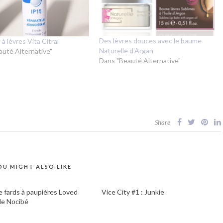
Des lèvres douces avec le baume
à lèvres Vita Citral
Naturelle d’Argan
auté Alternative"
Dans "Beauté Alternative"
Share
OU MIGHT ALSO LIKE
e fards à paupières Loved
Vice City #1 : Junkie
de Nocibé