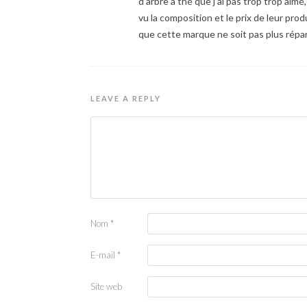
d’arbre à thé que j’ai pas trop trop aimé,
vu la composition et le prix de leur pro
que cette marque ne soit pas plus répand
LEAVE A REPLY
Nom
*
E-mail
*
Site web