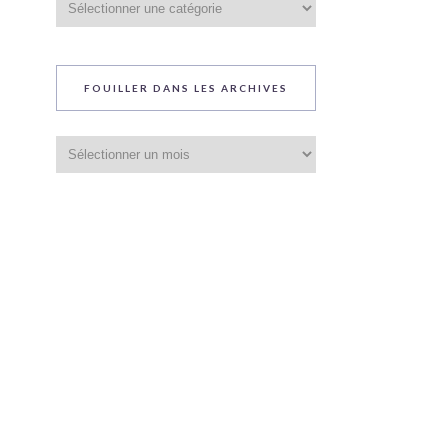
du
blog
FOUILLER DANS LES ARCHIVES
Fouiller
dans
les
archives