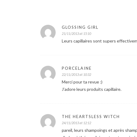
GLOSSING GIRL
21/11/2013 at 15:10
Leurs capillaires sont supers effective
PORCELAINE
22/11/2013 at 10:32
Merci pour ta revue :)
J’adore leurs produits capillaire.
THE HEARTSLESS WITCH
24/11/2013 at 12:12
pareil, leurs shampoings et après shampo