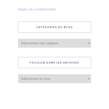
Règles de confidentialité
CATÉGORIES DU BLOG
Catégories
du
blog
FOUILLER DANS LES ARCHIVES
Fouiller
dans
les
archives