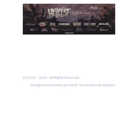
(C) 2010 - 2026 - All Rights Reserved.
Designé et Customisé par Seraf' sur une base de Solopine