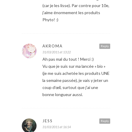
(car je les lisse). Par contre pour 10e,
j’aime énormement les produits
Phyto! :)
AKROMA
Reply
31/03/2011 at 13:22
Ah pas mal du tout ! Merci :)
Vu que je suis sur ma lancée « bio »
(je me suis achetée les produits UNE
la semaine passée), je vais y jeter un
coup d’œil, surtout que j’ai une
bonne longueur aussi.
JESS
Reply
31/03/2011 at 16:14