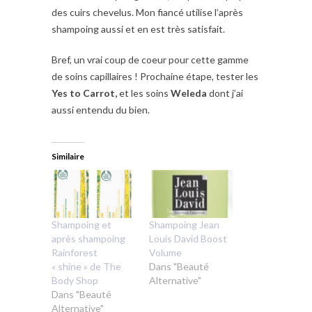
des cuirs chevelus. Mon fiancé utilise l’après
shampoing aussi et en est très satisfait.
Bref, un vrai coup de coeur pour cette gamme
de soins capillaires ! Prochaine étape, tester les
Yes to Carrot,
et les soins
Weleda
dont j’ai
aussi entendu du bien.
Similaire
Shampoing et
Shampoing Jean
après shampoing
Louis David Boost
Rainforest
Volume
« shine » de The
Dans "Beauté
Body Shop
Alternative"
Dans "Beauté
Alternative"