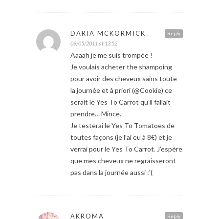
DARIA MCKORMICK
Reply
06/05/2011 at 13:52
Aaaah je me suis trompée !
Je voulais acheter the shampoing
pour avoir des cheveux sains toute
la journée et à priori (@Cookie) ce
serait le Yes To Carrot qu’il fallait
prendre… Mince.
Je testerai le Yes To Tomatoes de
toutes façons (je l’ai eu à 8€) et je
verrai pour le Yes To Carrot. J’espère
que mes cheveux ne regraisseront
pas dans la journée aussi :'(
AKROMA
Reply