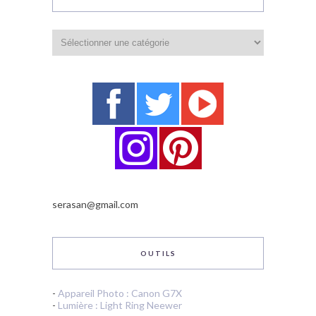
Catégories
serasan@gmail.com
OUTILS
-
Appareil Photo : Canon G7X
-
Lumière : Light Ring Neewer