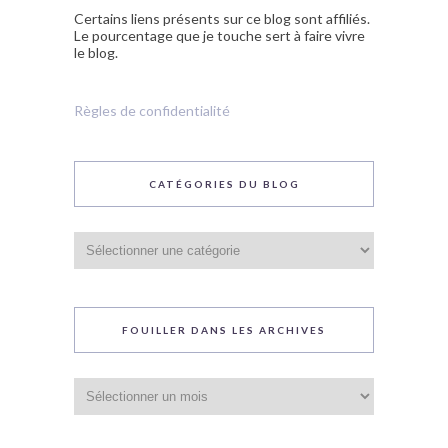
Certains liens présents sur ce blog sont affiliés.
Le pourcentage que je touche sert à faire vivre
le blog.
Règles de confidentialité
CATÉGORIES DU BLOG
Catégories
du
blog
FOUILLER DANS LES ARCHIVES
Fouiller
dans
les
archives