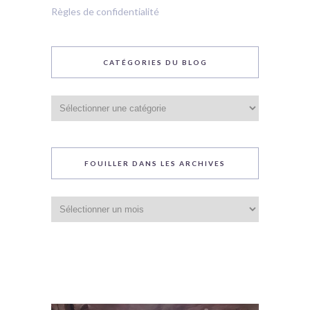
Règles de confidentialité
CATÉGORIES DU BLOG
Catégories
du
blog
FOUILLER DANS LES ARCHIVES
Fouiller
dans
les
archives