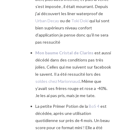
s’est imposée , il était mourrant. Depuis
j’ai découvert les liner waterproof de
Urban Decay
ou de
Toki Doki
qui lui sont
bien supérieurs niveau confort
d’application je pense donc qu’il ne sera
pas ressucité
Mon baume Cristal de Clarins
est aussi
décédé dans des conditions pas très
jolies. Celles qui me suivent sur facebook
le savent. Il a été ressucité lors des
soldes chez Marionnaud
. Même que
y’avait ses frères rouge et rose a -40%.
Je les ai pas pris, mais je me tate.
La petite Primer Potion de la
BoS 4
est
décédée, après une utilisation
quotidienne sur près de 4 mois. Un beau
score pour ce format mini ! Elle a été