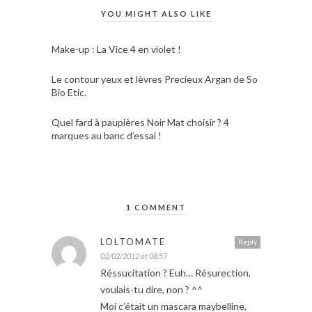
YOU MIGHT ALSO LIKE
Make-up : La Vice 4 en violet !
Le contour yeux et lèvres Precieux Argan de So
Bio Etic.
Quel fard à paupières Noir Mat choisir ? 4
marques au banc d’essai !
1 COMMENT
LOLTOMATE
Reply
02/02/2012 at 08:57
Réssucitation ? Euh… Résurection,
voulais-tu dire, non ? ^^
Moi c’était un mascara maybelline,