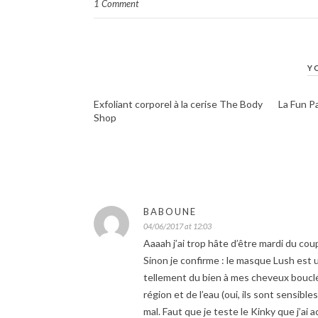
1 Comment
Y
Exfoliant corporel à la cerise The Body
La Fun P
Shop
BABOUNE
04/06/2017 at 12:03
Aaaah j’ai trop hâte d’être mardi du cou
Sinon je confirme : le masque Lush est u
tellement du bien à mes cheveux boucl
région et de l’eau (oui, ils sont sensibl
mal. Faut que je teste le Kinky que j’ai