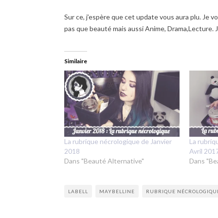
Sur ce, j’espère que cet update vous aura plu. Je v
pas que beauté mais aussi Anime, Drama,Lecture. J’
Similaire
La rubrique nécrologique de Janvier
La rubriq
2018
Avril 201
Dans "Beauté Alternative"
Dans "Be
LABELL
MAYBELLINE
RUBRIQUE NÉCROLOGIQU