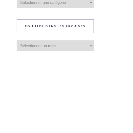
du
blog
FOUILLER DANS LES ARCHIVES
Fouiller
dans
les
archives