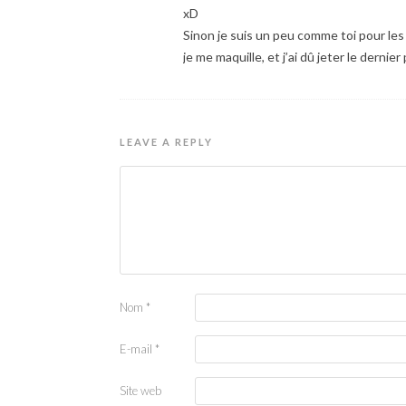
xD
Sinon je suis un peu comme toi pour les 
je me maquille, et j’ai dû jeter le dernie
LEAVE A REPLY
Nom
*
E-mail
*
Site web