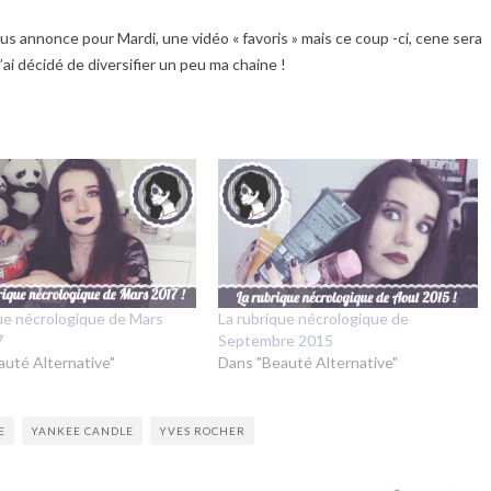
ous annonce pour Mardi, une vidéo « favoris » mais ce coup -ci, cene sera
ai décidé de diversifier un peu ma chaine !
ue nécrologique de Mars
La rubrique nécrologique de
7
Septembre 2015
auté Alternative"
Dans "Beauté Alternative"
E
YANKEE CANDLE
YVES ROCHER