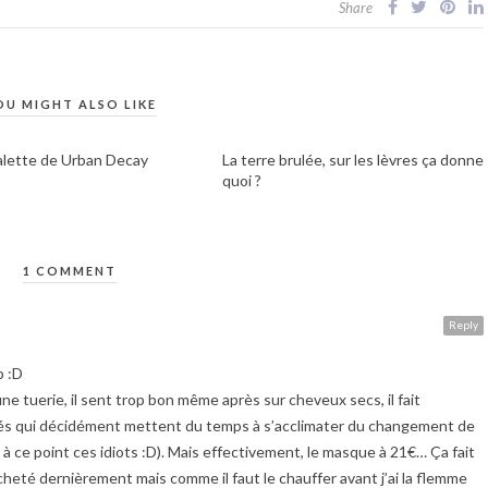
Share
OU MIGHT ALSO LIKE
alette de Urban Decay
La terre brulée, sur les lèvres ça donne
quoi ?
1 COMMENT
Reply
p :D
ne tuerie, il sent trop bon même après sur cheveux secs, il fait
és qui décidément mettent du temps à s’acclimater du changement de
es à ce point ces idiots :D). Mais effectivement, le masque à 21€… Ça fait
 acheté dernièrement mais comme il faut le chauffer avant j’ai la flemme