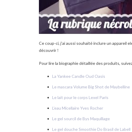
Ce coup-ci, j’ai aussi souhaité inclure un appareil
découvrir !
Pour lire la biographie détaillée des produits, suivez
La Yankee Candle Oud Oasis
Le mascara Volume Big Shot de Maybelline
Le lait pour le corps Lexel Paris
L’eau Micellaire Yves Rocher
Le gel sourcil de Bys Maquillage
Le gel douche Smoothie Do Brasil de Labell