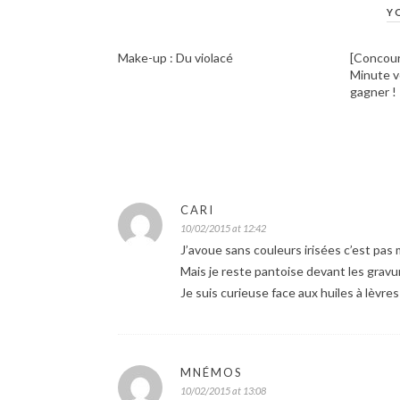
Y
Make-up : Du violacé
[Concour
Minute v
gagner !
CARI
10/02/2015 at 12:42
J’avoue sans couleurs irisées c’est pas
Mais je reste pantoise devant les gravur
Je suis curieuse face aux huiles à lèvres
MNÉMOS
10/02/2015 at 13:08