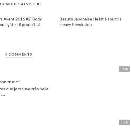
OU MIGHT ALSO LIKE
s Avent 2016 #2] Body
Beauté Japonaise : le kit à sourcils
ous gâte : 8 produits à
Heavy Révolution
4 COMMENTS
Reply
 mon truc ^^
es que je trouve très belle !
 ^^
Reply