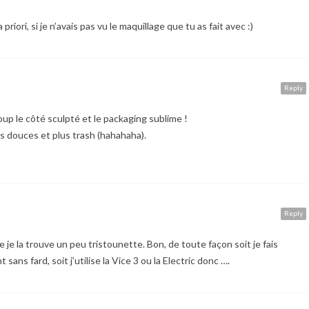
priori, si je n’avais pas vu le maquillage que tu as fait avec :)
Reply
oup le côté sculpté et le packaging sublime !
s douces et plus trash (hahahaha).
Reply
e je la trouve un peu tristounette. Bon, de toute façon soit je fais
ans fard, soit j’utilise la Vice 3 ou la Electric donc ….