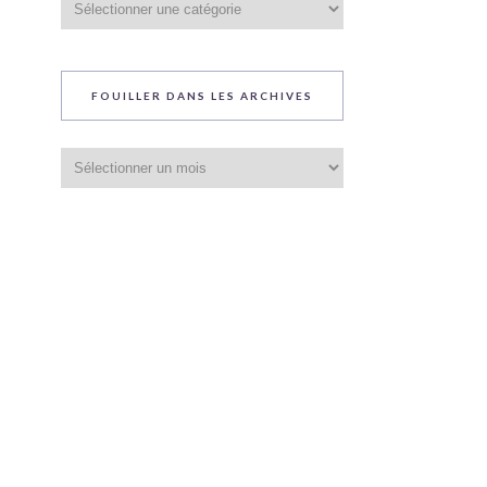
du
blog
FOUILLER DANS LES ARCHIVES
Fouiller
dans
les
archives