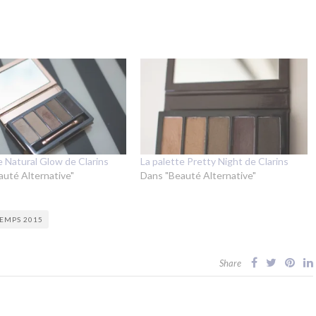
e Natural Glow de Clarins
La palette Pretty Night de Clarins
auté Alternative"
Dans "Beauté Alternative"
EMPS 2015
Share