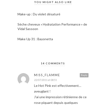
YOU MIGHT ALSO LIKE
Make-up : Du violet désaturé
Sèche cheveux « Hydratation Performance » de
Vidal Sassoon
Make Up 31 : Bayonetta
14 COMMENTS
MISS_FLAMME
Reply
22/07/2011 at 08:51
Le Hot Pink est effectivement…
aveuglant !
J’ai une impression rétinienne de ce
rose piquant depuis quelques