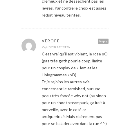
crémeux et ne dessechent pas les
lèvres. Par contre le choix est assez
réduit niveau teintes.
VEROPE
Reply
22/07/2011 at 10:16
C’est vrai qu’il est violent, le rose oO
(pas très goth pour le coup, limite
pour un cosplay de « Jem et les
Hologrammes » xD)
Et je rejoins les autres avis
concernant le tarnished, sur une
peau très foncée why not (ou sinon
pour un shoot steampunk, ça irait à
merveille, avec le coté or
antique/irisé. Mais clairement pas
pour se balader avec dans la rue ^^,)