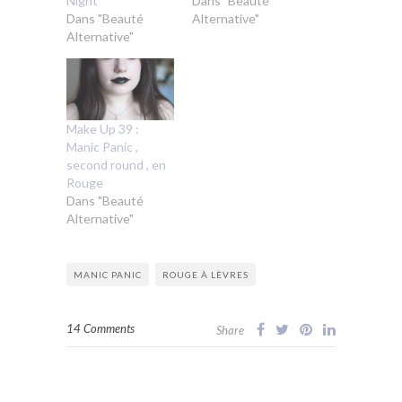
Night
Dans "Beauté
Dans "Beauté
Alternative"
Alternative"
Make Up 39 :
Manic Panic ,
second round , en
Rouge
Dans "Beauté
Alternative"
MANIC PANIC
ROUGE À LÈVRES
14 Comments
Share