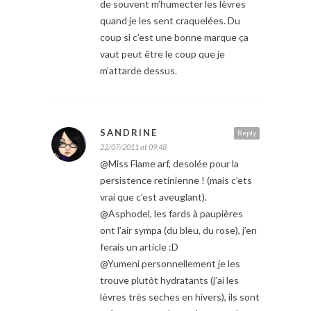
de souvent m’humecter les lèvres
quand je les sent craquelées. Du
coup si c’est une bonne marque ça
vaut peut être le coup que je
m’attarde dessus.
SANDRINE
Reply
22/07/2011 at 09:48
@Miss Flame arf, desolée pour la
persistence retinienne ! (mais c’ets
vrai que c’est aveuglant).
@Asphodel, les fards à paupières
ont l’air sympa (du bleu, du rose), j’en
ferais un article :D
@Yumeni personnellement je les
trouve plutôt hydratants (j’ai les
lèvres très seches en hivers), ils sont