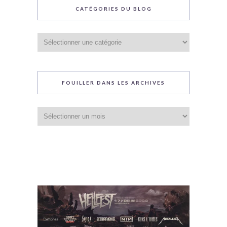
CATÉGORIES DU BLOG
Catégories
du
blog
FOUILLER DANS LES ARCHIVES
Fouiller
dans
les
archives