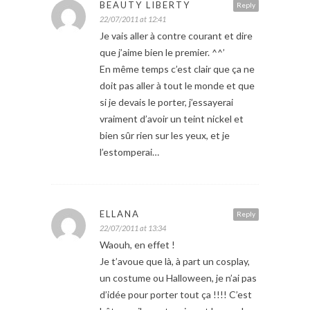
BEAUTY LIBERTY
Reply
22/07/2011 at 12:41
Je vais aller à contre courant et dire
que j’aime bien le premier. ^^’
En même temps c’est clair que ça ne
doit pas aller à tout le monde et que
si je devais le porter, j’essayerai
vraiment d’avoir un teint nickel et
bien sûr rien sur les yeux, et je
l’estomperai…
ELLANA
Reply
22/07/2011 at 13:34
Waouh, en effet !
Je t’avoue que là, à part un cosplay,
un costume ou Halloween, je n’ai pas
d’idée pour porter tout ça !!!! C’est