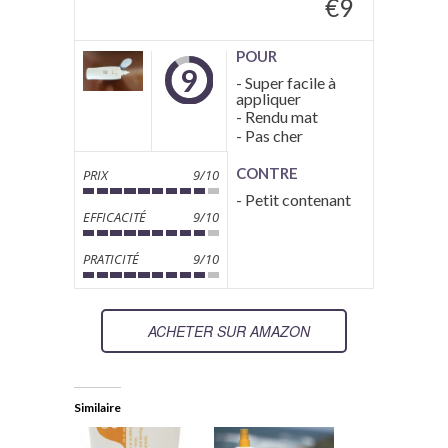
€
9
POUR
9
- Super facile à
appliquer
- Rendu mat
- Pas cher
CONTRE
PRIX
9/10
- Petit contenant
EFFICACITÉ
9/10
PRATICITÉ
9/10
ACHETER SUR AMAZON
Similaire