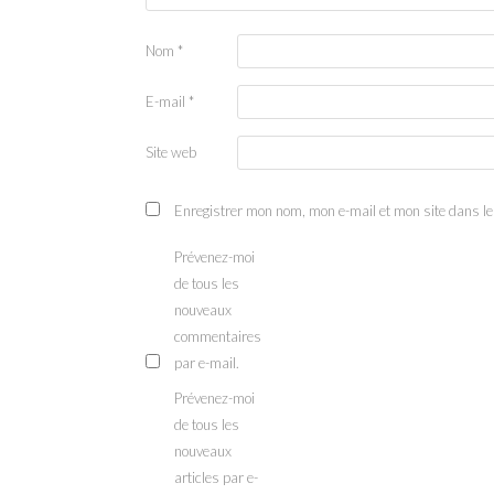
Nom
*
E-mail
*
Site web
Enregistrer mon nom, mon e-mail et mon site dans l
Prévenez-moi
de tous les
nouveaux
commentaires
par e-mail.
Prévenez-moi
de tous les
nouveaux
articles par e-