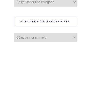
du
blog
FOUILLER DANS LES ARCHIVES
Fouiller
dans
les
archives