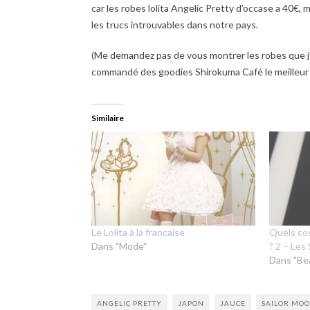
car les robes lolita Angelic Pretty d’occase a 40€,
les trucs introuvables dans notre pays.
(Me demandez pas de vous montrer les robes que 
commandé des goodies Shirokuma Café le meilleur 
Similaire
Le Lolita à la francaise
Quels co
Dans "Mode"
? 2 – Les
Dans "Be
ANGELIC PRETTY
JAPON
JAUCE
SAILOR MO