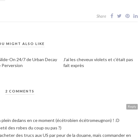
Share
OU MIGHT ALSO LIKE
lide-On 24/7 de Urban Decay
J’ai les cheveux violets et c’était pas
e Perversion
fait exprès
2 COMMENTS
Reply
lein dedans en ce moment (écétrobien écétromeugnon) ! :D
cheté des robes du coup ou pas ?)
d’acheter des trucs aux US par peur de la douane, mais commander en