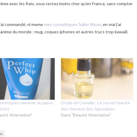
 même avec les frais, vous restez moins cher qu’en France, sans compter
j’ai commandé, ni meme
mes cosmétiques Sailor Moon
, en vrai j’ai
anime du monde : mug, coques iphones et autres trucs trop kawaii)
smétiques ramener du japon
L’huile de Camelia : Le secret beauté
 Soins
des cheveux des Japonaises
auté Alternative"
Dans "Beauté Alternative"
ON