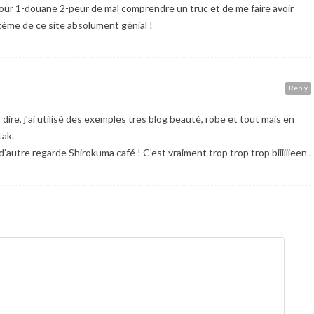
 pour 1-douane 2-peur de mal comprendre un truc et de me faire avoir
stème de ce site absolument génial !
Reply
dire, j’ai utilisé des exemples tres blog beauté, robe et tout mais en
tak.
’autre regarde Shirokuma café ! C’est vraiment trop trop trop biiiiiieen .