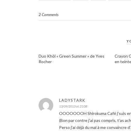
2 Comments
Y
Duo Khôl « Green Summer » de Yves
Crayon G
Rocher
en teint
LADYSTARK
13/09/2013 at 21:08
OOOOOOOH Shirokuma Café j’suis en p
(Bon par contre j’ai pas compris, t’as a
Perso j’ai déjà du mal à me convaincre 