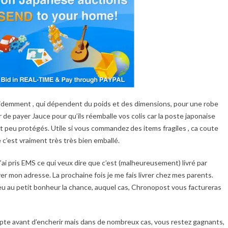
l evidemment , qui dépendent du poids et des dimensions, pour une robe
de payer Jauce pour qu’ils réemballe vos colis car la poste japonaise
ont peu protégés. Utile si vous commandez des items fragiles , ca coute
e c’est vraiment très très bien emballé.
j’ai pris EMS ce qui veux dire que c’est (malheureusement) livré par
r mon adresse. La prochaine fois je me fais livrer chez mes parents.
eu au petit bonheur la chance, auquel cas, Chronopost vous factureras
ompte avant d’encherir mais dans de nombreux cas, vous restez gagnants,