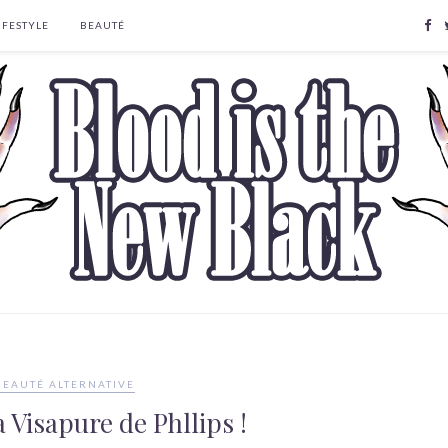
IFESTYLE
BEAUTÉ
BEAUTÉ ALTERNATIVE
la Visapure de Phllips !