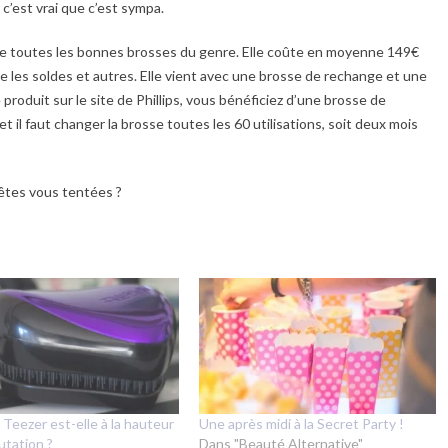
t c’est vrai que c’est sympa.
e toutes les bonnes brosses du genre. Elle coûte en moyenne 149€
e les soldes et autres. Elle vient avec une brosse de rechange et une
 produit sur le site de Phillips, vous bénéficiez d’une brosse de
 il faut changer la brosse toutes les 60 utilisations, soit deux mois
 êtes vous tentées ?
 Teezer est-elle à la hauteur
Une après midi à la Secret Party !
utation ?
Dans "Beauté Alternative"