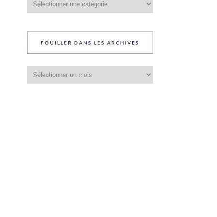
du
blog
FOUILLER DANS LES ARCHIVES
Fouiller
dans
les
archives