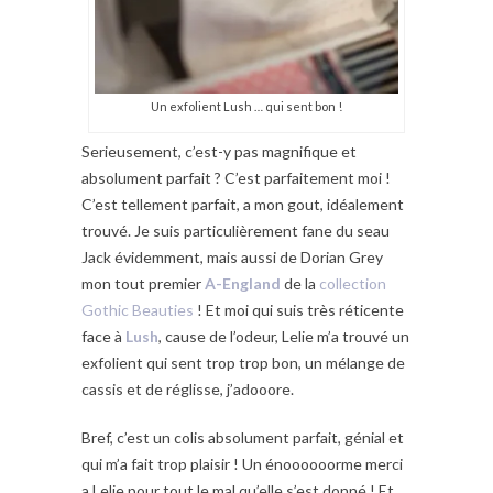
Un exfolient Lush … qui sent bon !
Serieusement, c’est-y pas magnifique et
absolument parfait ? C’est parfaitement moi !
C’est tellement parfait, a mon gout, idéalement
trouvé. Je suis particulièrement fane du seau
Jack évidemment, mais aussi de Dorian Grey
mon tout premier
A-England
de la
collection
Gothic Beauties
! Et moi qui suis très réticente
face à
Lush
, cause de l’odeur, Lelie m’a trouvé un
exfolient qui sent trop trop bon, un mélange de
cassis et de réglisse, j’adooore.
Bref, c’est un colis absolument parfait, génial et
qui m’a fait trop plaisir ! Un énoooooorme merci
a Lelie pour tout le mal qu’elle s’est donné ! Et