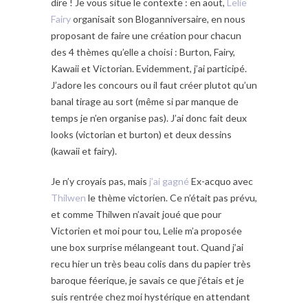
dire ! Je vous situe le contexte : en aout,
Lelie
Fairy
organisait son Bloganniversaire, en nous
proposant de faire une création pour chacun
des 4 thèmes qu’elle a choisi : Burton, Fairy,
Kawaii et Victorian. Evidemment, j’ai participé.
J’adore les concours ou il faut créer plutot qu’un
banal tirage au sort (même si par manque de
temps je n’en organise pas). J’ai donc fait deux
looks (victorian et burton) et deux dessins
(kawaii et fairy).
Je n’y croyais pas, mais
j’ai gagné
Ex-acquo avec
Thilwen
le thème victorien. Ce n’était pas prévu,
et comme Thilwen n’avait joué que pour
Victorien et moi pour tou, Lelie m’a proposée
une box surprise mélangeant tout. Quand j’ai
recu hier un très beau colis dans du papier très
baroque féerique, je savais ce que j’étais et je
suis rentrée chez moi hystérique en attendant