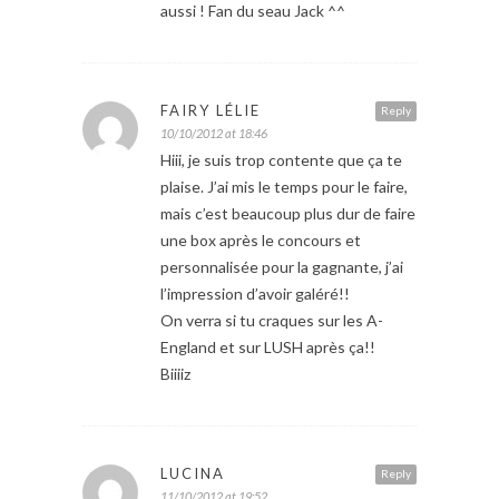
aussi ! Fan du seau Jack ^^
FAIRY LÉLIE
Reply
10/10/2012 at 18:46
Hiii, je suis trop contente que ça te
plaise. J’ai mis le temps pour le faire,
mais c’est beaucoup plus dur de faire
une box après le concours et
personnalisée pour la gagnante, j’ai
l’impression d’avoir galéré!!
On verra si tu craques sur les A-
England et sur LUSH après ça!!
Biiiiz
LUCINA
Reply
11/10/2012 at 19:52