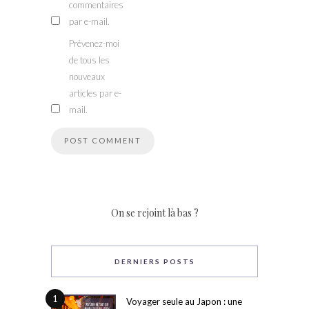
commentaires
par e-mail.
Prévenez-moi
de tous les
nouveaux
articles par e-
mail.
On se rejoint là bas ?
DERNIERS POSTS
1
Voyager seule au Japon : une