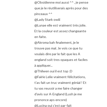
@Obsidienne moi aussi ^^ , je pense
que je le réutiliserais après pour des
pinceaux ^^
@Lady Stark owiii
@Lunae elle est vraiment très jolie.
Et la couleur est assez changeante
en faite.
@Akroma bah finalement, je le
trouve pas mal. Je vois ce que tu
voulais dire par le fait que les A
england soit tres opaques et faciles
à appliquer...
@Thilwen oui il est top :D
@Fairie Lelie vraiment félicitations,
t'as fait un truc vraiment génial ! Et
tu vas reussir a me faire changer
d'avis sur A-England (Lush je me
prononce aps encore)
@Lucina oui c'est par-fait