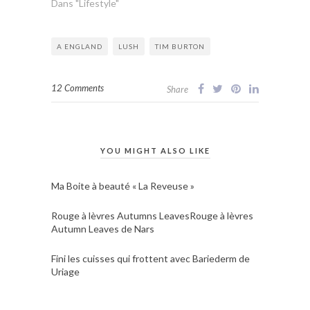
Dans "Lifestyle"
A ENGLAND
LUSH
TIM BURTON
12 Comments
Share
YOU MIGHT ALSO LIKE
Ma Boite à beauté « La Reveuse »
Rouge à lèvres Autumns LeavesRouge à lèvres
Autumn Leaves de Nars
Fini les cuisses qui frottent avec Bariederm de
Uriage