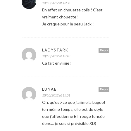
10/10/2012 at 13:38
En effet un chouette colis ! C’est
vraiment chouette !
Je craque pour le seau Jack !
LADYSTARK
Reply
10/10/2012 at 13:43
Ca fait enviiiiiie !
LUNAE
Reply
10/10/2012 at 15:01
Oh, qu’est-ce que j’aiiime la bague!
(en même temps, elle est du style
que j’affectionne ET rouge foncée,
donc… je suis si prévisible XD)