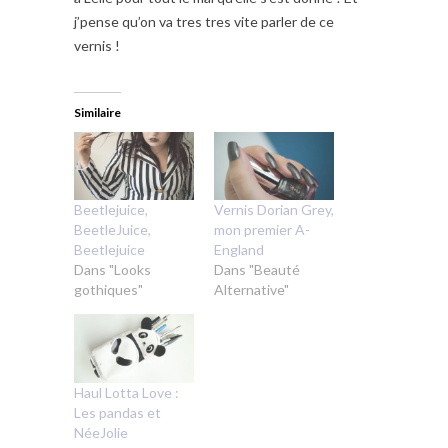
j’pense qu’on va tres tres vite parler de ce
vernis !
Similaire
Beetlejuice,
Vernis Dorian Grey,
BeetleJuice,
mon premier A-
Beetlejuice
England
Dans "Looks
Dans "Beauté
gothiques"
Alternative"
Haul Lotta Love :
Les pandas et
NéeJolie