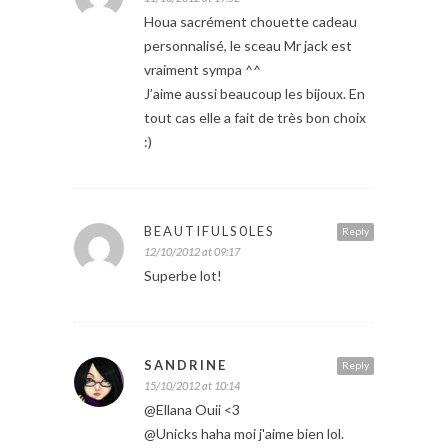
Houa sacrément chouette cadeau
personnalisé, le sceau Mr jack est
vraiment sympa ^^
J’aime aussi beaucoup les bijoux. En
tout cas elle a fait de très bon choix
:)
BEAUTIFULS0LES
Reply
12/10/2012 at 09:17
Superbe lot!
SANDRINE
Reply
15/10/2012 at 10:14
@Ellana Ouii <3
@Unicks haha moi j'aime bien lol.