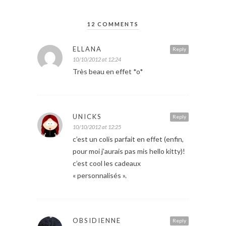
12 COMMENTS
ELLANA
Reply
10/10/2012 at 12:24
Très beau en effet *o*
UNICKS
Reply
10/10/2012 at 12:25
c’est un colis parfait en effet (enfin,
pour moi j’aurais pas mis hello kitty)!
c’est cool les cadeaux
« personnalisés ».
OBSIDIENNE
Reply