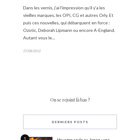
Dans les vernis, j’ai l’impression qu’il y’a les
vieilles marques, les OPI, CG et autres Orly. Et
puis ces nouvelles, qui débarquent en force :
Ozotic, Deborah Lipmann ou encore A-England.
Autant vous le…
27/08/2012
On se rejoint là bas ?
DERNIERS POSTS
1
Voyager seule au Japon : une