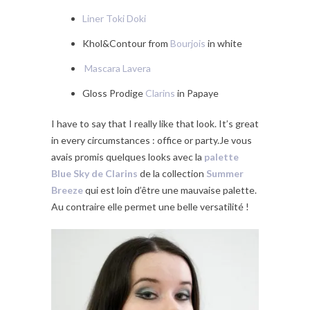
Liner Toki Doki
Khol&Contour from
Bourjois
in white
Mascara Lavera
Gloss Prodige
Clarins
in Papaye
I have to say that I really like that look. It’s great
in every circumstances : office or party.Je vous
avais promis quelques looks avec la
palette
Blue Sky de Clarins
de la collection
Summer
Breeze
qui est loin d’être une mauvaise palette.
Au contraire elle permet une belle versatilité !