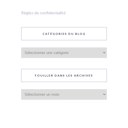
Règles de confidentialité
CATÉGORIES DU BLOG
Catégories
du
blog
FOUILLER DANS LES ARCHIVES
Fouiller
dans
les
archives