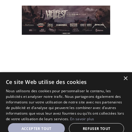
×
(C) 2010 - 2026 - All Rights Reserved.
Ce site Web utilise des cookies
Designé et Customisé par Seraf' sur une base de Solopine
Nous utilisons des cookies pour personnaliser le contenu, les
publicités et analyser notre trafic. Nous partageons également des
informations sur votre utilisation de notre site avec nos partenaires
de publicité et d'analyse qui peuvent les combiner avec d'autres
informations que vous leur avez fournies ou qu'ils ont collectées lors
de votre utilisation de leurs services.
En savoir plus
ACCEPTER TOUT
REFUSER TOUT