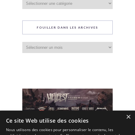
Catégories
du
blog
FOUILLER DANS LES ARCHIVES
Fouiller
dans
les
archives
×
Ce site Web utilise des cookies
Nous utilisons des cookies pour personnaliser le contenu, les