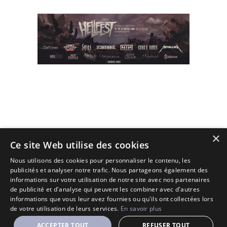
×
(C) 2010 - 2026 - All Rights Reserved.
Ce site Web utilise des cookies
Designé et Customisé par Seraf' sur une base de Solopine
Nous utilisons des cookies pour personnaliser le contenu, les
publicités et analyser notre trafic. Nous partageons également des
informations sur votre utilisation de notre site avec nos partenaires
de publicité et d'analyse qui peuvent les combiner avec d'autres
informations que vous leur avez fournies ou qu'ils ont collectées lors
de votre utilisation de leurs services.
En savoir plus
ACCEPTER TOUT
REFUSER TOUT