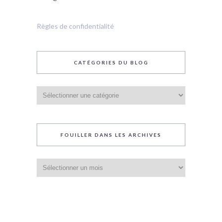
Règles de confidentialité
CATÉGORIES DU BLOG
Catégories
du
blog
FOUILLER DANS LES ARCHIVES
Fouiller
dans
les
archives