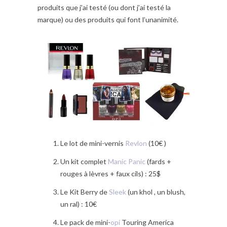
produits que j’ai testé (ou dont j’ai testé la
marque) ou des produits qui font l’unanimité.
Le lot de mini-vernis
Revlon
(10€ )
Un kit complet
Manic Panic
(fards +
rouges à lèvres + faux cils) : 25$
Le Kit Berry de
Sleek
(un khol , un blush,
un ral) : 10€
Le pack de mini-
opi
Touring America