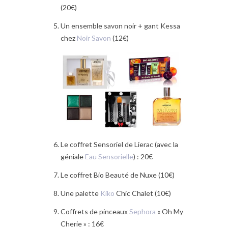
(20€)
Un ensemble savon noir + gant Kessa
chez
Noir Savon
(12€)
Le coffret Sensoriel de Lierac (avec la
géniale
Eau Sensorielle
) : 20€
Le coffret Bio Beauté de Nuxe (10€)
Une palette
Kiko
Chic Chalet (10€)
Coffrets de pinceaux
Sephora
« Oh My
Cherie » : 16€