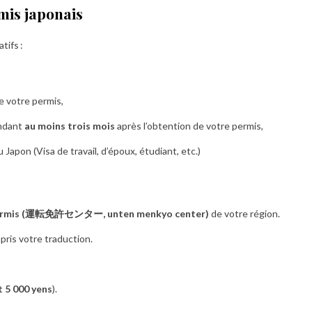
mis japonais
tifs :
de votre permis,
endant
au moins trois mois
après l’obtention de votre permis,
apon (Visa de travail, d’époux, étudiant, etc.)
permis (運転免許センター, unten menkyo center)
de votre région.
ris votre traduction.
t 5 000 yens
).