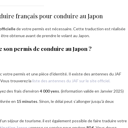
duire français pour conduire au Japon
fficielle
de votre permis est nécessaire. Cette traduction est réalisée
 être obtenue avant de prendre le volant au Japon.
 son permis de conduire au Japon ?
votre permis et une pièce d’identité. Il existe des antennes du JAF
 Vous trouverez la
liste des antennes du JAF sur le site officiel.
ez des frais d’environ
4 000 yens
. (information valide en Janvier 2025)
élivrée en
15 minutes
. Sinon, le délai peut s’allonger jusqu’à deux
d’un séjour de tourisme. il est également possible de faire traduire votre
tination Japon
p
ropose ce service pour environ
80 €
. Vous devez