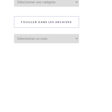
du
blog
FOUILLER DANS LES ARCHIVES
Fouiller
dans
les
archives