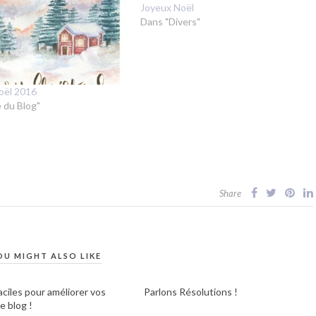
Joyeux Noël
Dans "Divers"
oël 2016
 du Blog"
Share
OU MIGHT ALSO LIKE
aciles pour améliorer vos
Parlons Résolutions !
e blog !