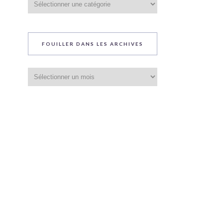
du
blog
FOUILLER DANS LES ARCHIVES
Fouiller
dans
les
archives