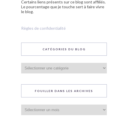
Certains liens présents sur ce blog sont affiliés.
Le pourcentage que je touche sert à faire vivre
le blog.
Règles de confidentialité
CATÉGORIES DU BLOG
Catégories
du
blog
FOUILLER DANS LES ARCHIVES
Fouiller
dans
les
archives