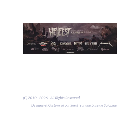
(C) 2010 - 2026 - All Rights Reserved.
Designé et Customisé par Seraf' sur une base de Solopine