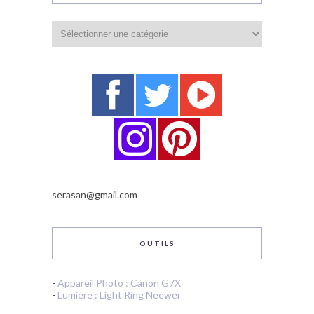
Catégories
serasan@gmail.com
OUTILS
-
Appareil Photo : Canon G7X
-
Lumière : Light Ring Neewer