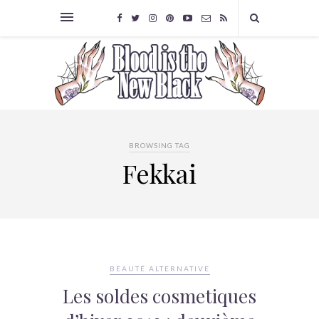
BROWSING TAG
Fekkai
BEAUTÉ ALTERNATIVE
Les soldes cosmetiques