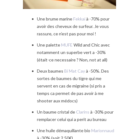
Une brume marine
Fekkai
à -70% pour
avoir des cheveux de surfeur. Je vous
rassure, ce n’est pas pour moi !
Une palette
MUFE
Wild and Chic avec
notamment un superbe vert a -30%
(était-ce necessaire ? Non, not at all)
Deux baumes
Bi Mat Cay
à -50%. Des
sortes de baumes du tigre qui me
servent en cas de migraine (si pris a
temps ca permet de pas avoir à me
shooter aux médocs)
Un baume cristal de
Clarins
à -30% pour
remplacer celui qui a perit au bureau
Une huile démaquillante bio
Marionnaud
à -30% (soit 2.50€)