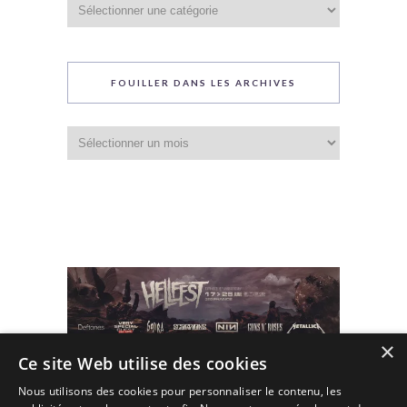
Catégories
du
blog
FOUILLER DANS LES ARCHIVES
Fouiller
dans
les
archives
×
Ce site Web utilise des cookies
Nous utilisons des cookies pour personnaliser le contenu, les