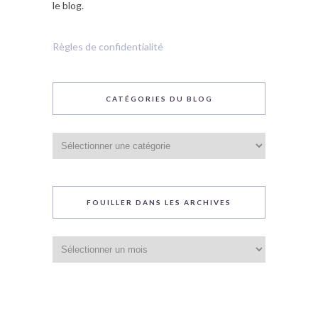
le blog.
Règles de confidentialité
CATÉGORIES DU BLOG
Catégories
du
blog
FOUILLER DANS LES ARCHIVES
Fouiller
dans
les
archives