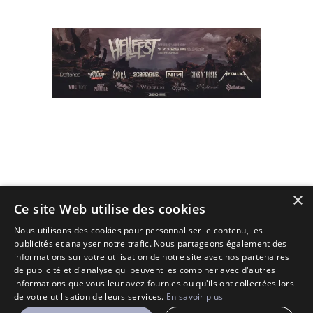
×
(C) 2010 - 2026 - All Rights Reserved.
Ce site Web utilise des cookies
Designé et Customisé par Seraf' sur une base de Solopine
Nous utilisons des cookies pour personnaliser le contenu, les
publicités et analyser notre trafic. Nous partageons également des
informations sur votre utilisation de notre site avec nos partenaires
de publicité et d'analyse qui peuvent les combiner avec d'autres
informations que vous leur avez fournies ou qu'ils ont collectées lors
de votre utilisation de leurs services.
En savoir plus