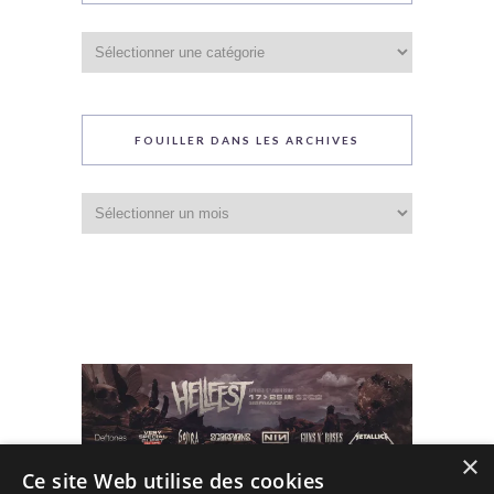
Catégories
du
blog
FOUILLER DANS LES ARCHIVES
Fouiller
dans
les
archives
×
Ce site Web utilise des cookies